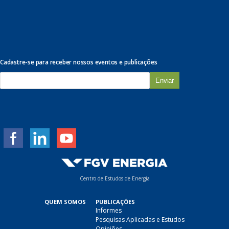
Cadastre-se para receber nossos eventos e publicações
E
-
m
a
i
l
*
Centro de Estudos de Energia
QUEM SOMOS
PUBLICAÇÕES
Informes
Pesquisas Aplicadas e Estudos
Opiniões