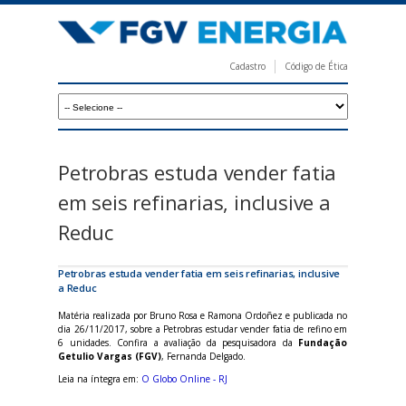
Pular
para
o
Cadastro
Código de Ética
conteúdo
F
principal
G
V
E
Petrobras estuda vender fatia
n
em seis refinarias, inclusive a
e
Reduc
r
g
Petrobras estuda vender fatia em seis refinarias, inclusive
a Reduc
i
Matéria realizada por Bruno Rosa e Ramona Ordoñez e publicada no
a
dia 26/11/2017, sobre a Petrobras estudar vender fatia de refino em
6 unidades. Confira a avaliação da pesquisadora da
Fundação
Getulio Vargas (FGV)
, Fernanda Delgado.
Leia na íntegra em:
O Globo Online - RJ