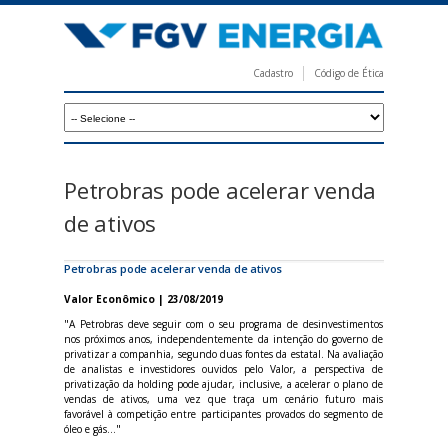
Pular
para
o
Cadastro
Código de Ética
conteúdo
F
principal
G
V
E
Petrobras pode acelerar venda
n
de ativos
e
r
Petrobras pode acelerar venda de ativos
g
Valor Econômico | 23/08/2019
i
"A Petrobras deve seguir com o seu programa de desinvestimentos
nos próximos anos, independentemente da intenção do governo de
a
privatizar a companhia, segundo duas fontes da estatal. Na avaliação
de analistas e investidores ouvidos pelo Valor, a perspectiva de
privatização da holding pode ajudar, inclusive, a acelerar o plano de
vendas de ativos, uma vez que traça um cenário futuro mais
favorável à competição entre participantes provados do segmento de
óleo e gás..."