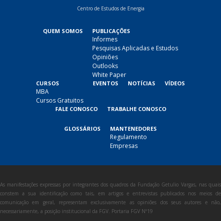
Centro de Estudos de Energia
QUEM SOMOS
PUBLICAÇÕES
Informes
Pesquisas Aplicadas e Estudos
Opiniões
Outlooks
White Paper
CURSOS
EVENTOS
NOTÍCIAS
VÍDEOS
MBA
Cursos Gratuitos
FALE CONOSCO
TRABALHE CONOSCO
GLOSSÁRIOS
MANTENEDORES
Regulamento
Empresas
As manifestações expressas por integrantes dos quadros da Fundação Getulio Vargas, nas quais
constem a sua identificação como tais, em artigos e entrevistas publicados nos meios de
comunicação em geral, representam exclusivamente as opiniões dos seus autores e não,
necessariamente, a posição institucional da FGV. Portaria FGV Nº19