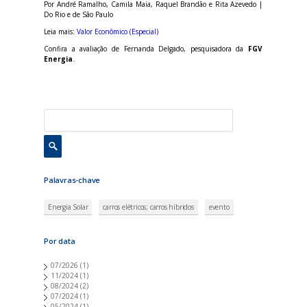
Por André Ramalho, Camila Maia, Raquel Brandão e Rita Azevedo |
Do Rio e de São Paulo
Leia mais:
Valor Econômico (Especial)
Confira a avaliação de Fernanda Delgado, pesquisadora da
FGV
Energia
.
Palavras-chave
Energia Solar
carros elétricos; carros híbridos
evento
Por data
07/2026
(1)
11/2024
(1)
08/2024
(2)
07/2024
(1)
05/2024
(1)