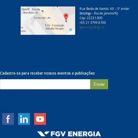
Rua Barão de Itambi, 60 – 5º andar
Botafogo - Rio de Janeiro/RJ
Cep: 22231-000
+55 21 3799-6100
fgvenergia@fgv.br
Cadastre-se para receber nossos eventos e publicações
E
-
m
a
i
l
*