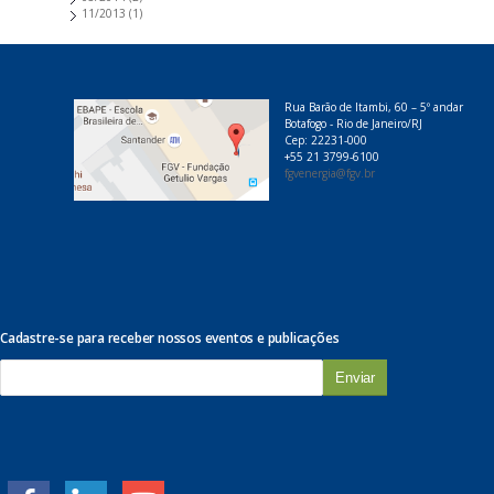
11/2013
(1)
Rua Barão de Itambi, 60 – 5º andar
Botafogo - Rio de Janeiro/RJ
Cep: 22231-000
+55 21 3799-6100
fgvenergia@fgv.br
Cadastre-se para receber nossos eventos e publicações
E
-
m
a
i
l
*