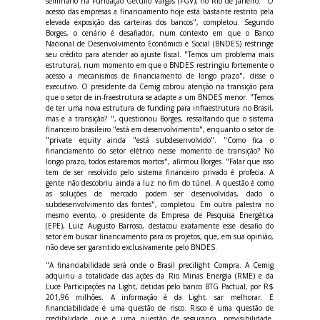
seminário na Fundação Getulio Vargas (FGV), no Rio de Janeiro. "O
acesso das empresas a financiamento hoje está bastante restrito pela
elevada exposição das carteiras dos bancos", completou. Segundo
Borges, o cenário é desafiador, num contexto em que o Banco
Nacional de Desenvolvimento Econômico e Social (BNDES) restringe
seu crédito para atender ao ajuste fiscal. "Temos um problema mais
estrutural, num momento em que o BNDES restringiu fortemente o
acesso a mecanismos de financiamento de longo prazo", disse o
executivo. O presidente da Cemig cobrou atenção na transição para
que o setor de in-fraestrutura se adapte a um BNDES menor. "Temos
de ter uma nova estrutura de funding para infraestrutura no Brasil,
mas e a transição? ", questionou Borges, ressaltando que o sistema
financeiro brasileiro "está em desenvolvimento", enquanto o setor de
"private equity ainda "está subdesenvolvido". "Como fica o
financiamento do setor elétrico nesse momento de transição? No
longo prazo, todos estaremos mortos", afirmou Borges. "Falar que isso
tem de ser resolvido pelo sistema financeiro privado é profecia. A
gente não descobriu ainda a luz no fim do túnel. A questão é como
as soluções de mercado podem ser desenvolvidas, dado o
subdesenvolvimento das fontes", completou. Em outra palestra no
mesmo evento, o presidente da Empresa de Pesquisa Energética
(EPE), Luiz Augusto Barroso, destacou exatamente esse desafio do
setor em buscar financiamento para os projetos, que, em sua opinião,
não deve ser garantido exclusivamente pelo BNDES.
"A financiabilidade será onde o Brasil precilight Compra. A Cemig
adquiriu a totalidade das ações da Rio Minas Energia (RME) e da
Luce Participações na Light, detidas pelo banco BTG Pactual, por R$
201,96 milhões. A informação é da Light. sar melhorar. E
financiabilidade é uma questão de risco. Risco é uma questão de
credibilidade, que é uma questão de segurança, previsibilidade,