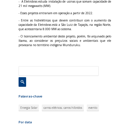
- A Eletrobras estuda instalação de usinas que somam capacidade de
21 mil megawatts (MW).
- Esses projetos entrariam em operação a partir de 2022.
- Entre as hidrelétricas que devem contribuir com o aumento da
capacidade da Eletrobras está a São Luiz de Tapajós, na região Norte,
que acrescentaria 8.000 MW ao sistema.
- O licenciamento ambiental deste projeto, porém, foi arquivado pelo
lbama, ao considerar os prejuízos sociais e ambientais que ele
provocaria no território indígena Munduruku.
Palavras-chave
Energia Solar
carros elétricos; carros híbridos
evento
Por data