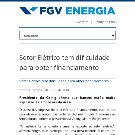
Pular
para
o
Cadastro
Código de Ética
conteúdo
F
principal
G
V
E
Setor Elétrico tem dificuldade
n
para obter financiamento
e
r
Setor Elétrico tem dificuldade para obter financiamento
g
Fonte: O Tempo - MG / ECONOMIA
i
Presidente da Cemig afirma que bancos estão muito
expostos às empresas da área.
a
O acesso das empresas do setor elétrico a financiamentos está restrito
pela elevada exposição das carteiras das instituições financeiras ao
setor, afirmou ontem o presidente da Cemig, Mauro Borges Lemos.
"O sistema bancário está altamente exposto ao setor elétrico",
afirmou Borges, que participou de uma mesa-redonda durante um