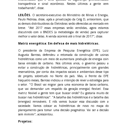
transparência e sinal econômico. Nestes últimos a gente vem
trabalhando", disse.
LEILÕES.
O secretário-executivo do Ministério de Minas e Energia,
Paulo Pedrosa, disse, após a privatização da Celg D, anteontem, que
as demais distribuidoras da Eletrobras serão oferecidas ao mercado em
breve. "Até 2017 essas empresas serão vendidas, agora estamos
discutindo com o BNDES (a metodologia de venda) para capturar
melhor o valor delas. A venda ocorrerá até o final de 2017", disse.
Matriz energética: Em defesa de mais hidrelétricas.
O presidente da Empresa de Pesquisa Energética (EPE), Luiz
Augusta Barroso, defendeu a retomada da construção de usinas
hidrelétricas como um meio de aumentara produção de energia coin
baixa emissão de carbono. Nos últimos anos, o governo passou a
evitar a construção de hidrelétricas, principalmente com grandes
reservatórios, por conta dos impactos sociais e ambientais desse tipo
de projeto, sobretudo no Norte do país. Mas, à frente da EPE
háquatro meses, Barroso indicou a intenção de rever a estratégia para
o setor. "O Brasil vai migrar para uma economia de baixo carbono,
que vai demandar um respaldo da geração energia) flexível. Essa
matriz flexível a gente tem que buscar onde? Eu gostaria muito de
buscar nas hidrelétricas". "A batalha das hidrelétricas é a batalha das
(energias) renováveis. E nõs vamos buscar essa discussão com a
sociedade. Vamos colocar as hidrelétricas de novo no mapa do
planejamento para tomar uma decisão pragmática. Vai ser a decisão
sem mimimi", acrescentou.
Projetos: