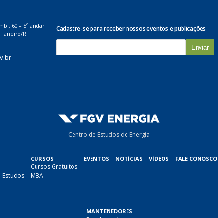
mbi, 60 – 5º andar
Cadastre-se para receber nossos eventos e publicações
 Janeiro/RJ
E
-
v.br
m
a
i
l
*
Centro de Estudos de Energia
CURSOS
EVENTOS
NOTÍCIAS
VÍDEOS
FALE CONOSCO
Cursos Gratuitos
e Estudos
MBA
MANTENEDORES