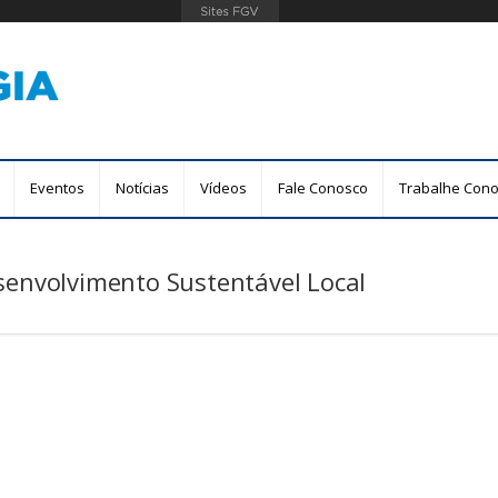
Pular
para
o
conteúdo
principal
Eventos
Notícias
Vídeos
Fale Conosco
Trabalhe Con
senvolvimento Sustentável Local