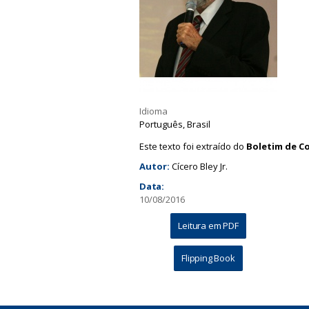
a
Idioma
Português, Brasil
Este texto foi extraído do
Boletim de Co
Autor:
Cícero Bley Jr.
Data:
10/08/2016
Leitura em PDF
Flipping Book