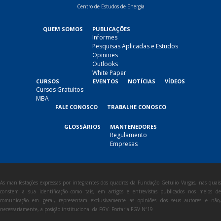
Centro de Estudos de Energia
QUEM SOMOS
PUBLICAÇÕES
Informes
Pesquisas Aplicadas e Estudos
Opiniões
Outlooks
White Paper
CURSOS
EVENTOS
NOTÍCIAS
VÍDEOS
Cursos Gratuitos
MBA
FALE CONOSCO
TRABALHE CONOSCO
GLOSSÁRIOS
MANTENEDORES
Regulamento
Empresas
As manifestações expressas por integrantes dos quadros da Fundação Getulio Vargas, nas quais
constem a sua identificação como tais, em artigos e entrevistas publicados nos meios de
comunicação em geral, representam exclusivamente as opiniões dos seus autores e não,
necessariamente, a posição institucional da FGV. Portaria FGV Nº19