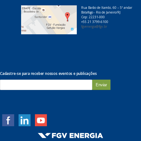
Rua Barão de Itambi, 60 – 5º andar
Botafogo - Rio de Janeiro/RJ
Cep: 22231-000
+55 21 3799-6100
fgvenergia@fgv.br
Cadastre-se para receber nossos eventos e publicações
E
-
m
a
i
l
*