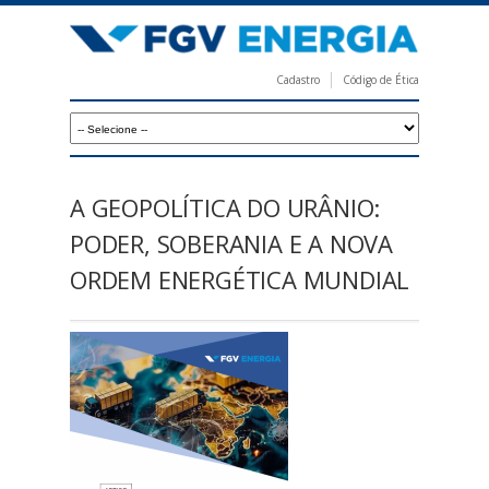
Pular
para
o
Cadastro
Código de Ética
conteúdo
F
principal
G
V
E
A GEOPOLÍTICA DO URÂNIO:
n
PODER, SOBERANIA E A NOVA
e
ORDEM ENERGÉTICA MUNDIAL
r
g
i
a