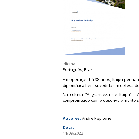
a
Idioma
Português, Brasil
Em operação há 38 anos, Itaipu perma
diplomática bem-sucedida em defesa do
Na coluna “A grandeza de Itaipu”, A
comprometido com o desenvolvimento s
Autores:
André Pepitone
Data:
14/09/2022