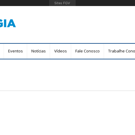
Pular
para
o
conteúdo
principal
Eventos
Notícias
Vídeos
Fale Conosco
Trabalhe Con