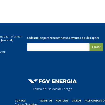
mbi, 60 – 5º andar
Cadastre-se para receber nossos eventos e publicações
 Janeiro/RJ
E
-
v.br
m
a
i
l
*
Centro de Estudos de Energia
CURSOS
EVENTOS
NOTÍCIAS
VÍDEOS
FALE CONOSCO
Cursos Gratuitos