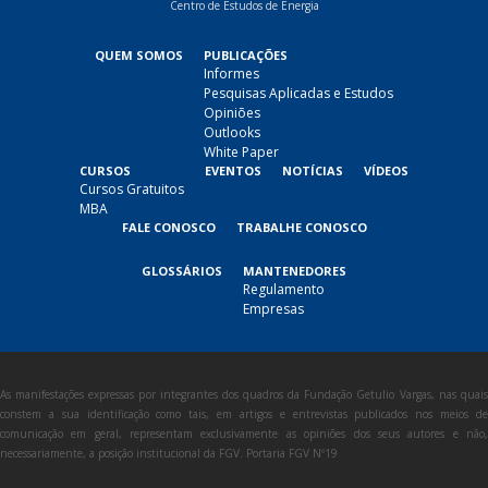
Centro de Estudos de Energia
QUEM SOMOS
PUBLICAÇÕES
Informes
Pesquisas Aplicadas e Estudos
Opiniões
Outlooks
White Paper
CURSOS
EVENTOS
NOTÍCIAS
VÍDEOS
Cursos Gratuitos
MBA
FALE CONOSCO
TRABALHE CONOSCO
GLOSSÁRIOS
MANTENEDORES
Regulamento
Empresas
As manifestações expressas por integrantes dos quadros da Fundação Getulio Vargas, nas quais
constem a sua identificação como tais, em artigos e entrevistas publicados nos meios de
comunicação em geral, representam exclusivamente as opiniões dos seus autores e não,
necessariamente, a posição institucional da FGV. Portaria FGV Nº19