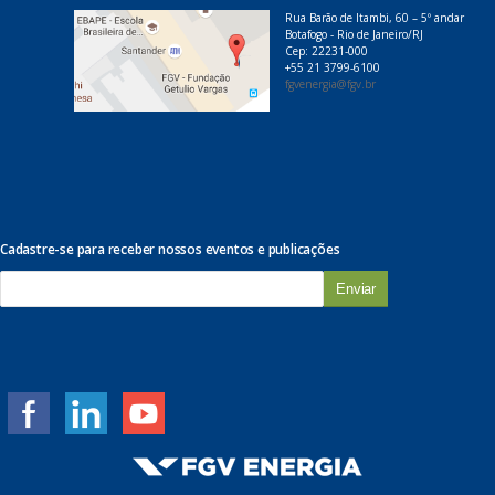
Rua Barão de Itambi, 60 – 5º andar
Botafogo - Rio de Janeiro/RJ
Cep: 22231-000
+55 21 3799-6100
fgvenergia@fgv.br
Cadastre-se para receber nossos eventos e publicações
E
-
m
a
i
l
*