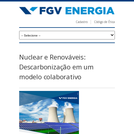
Pular
para
o
Cadastro
Código de Ética
conteúdo
F
principal
G
V
E
Nuclear e Renováveis:
n
Descarbonização em um
e
modelo colaborativo
r
g
i
a