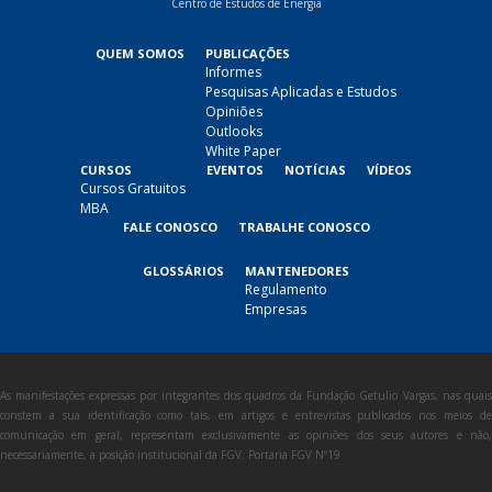
Centro de Estudos de Energia
QUEM SOMOS
PUBLICAÇÕES
Informes
Pesquisas Aplicadas e Estudos
Opiniões
Outlooks
White Paper
CURSOS
EVENTOS
NOTÍCIAS
VÍDEOS
Cursos Gratuitos
MBA
FALE CONOSCO
TRABALHE CONOSCO
GLOSSÁRIOS
MANTENEDORES
Regulamento
Empresas
As manifestações expressas por integrantes dos quadros da Fundação Getulio Vargas, nas quais
constem a sua identificação como tais, em artigos e entrevistas publicados nos meios de
comunicação em geral, representam exclusivamente as opiniões dos seus autores e não,
necessariamente, a posição institucional da FGV. Portaria FGV Nº19