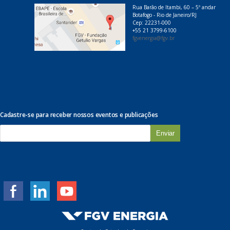
Rua Barão de Itambi, 60 – 5º andar
Botafogo - Rio de Janeiro/RJ
Cep: 22231-000
+55 21 3799-6100
fgvenergia@fgv.br
Cadastre-se para receber nossos eventos e publicações
E
-
m
a
i
l
*