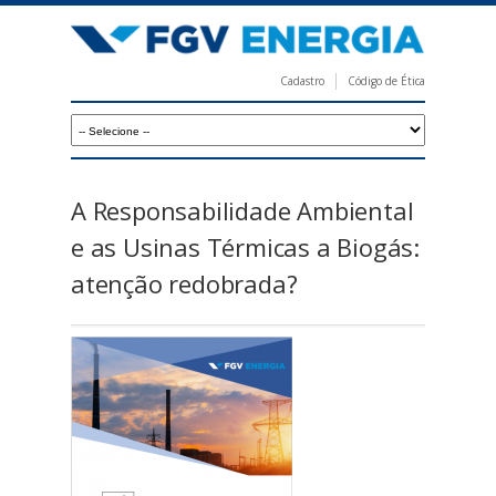
Pular
para
o
Cadastro
Código de Ética
conteúdo
F
principal
G
V
E
A Responsabilidade Ambiental
n
e as Usinas Térmicas a Biogás:
e
atenção redobrada?
r
g
i
a