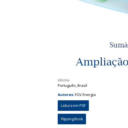
a
Idioma
Português, Brasil
Autores:
FGV Energia
Leitura em PDF
Flipping Book