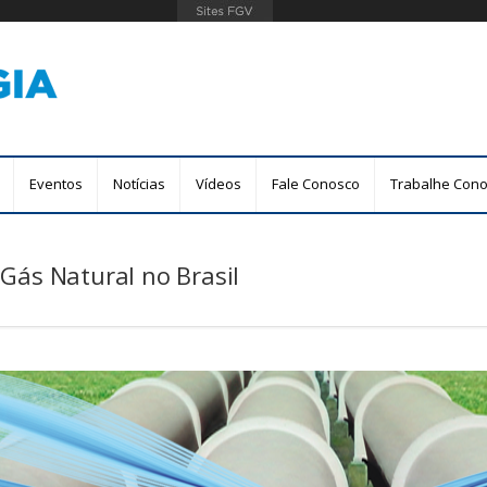
Pular
para
o
conteúdo
principal
Eventos
Notícias
Vídeos
Fale Conosco
Trabalhe Con
Gás Natural no Brasil