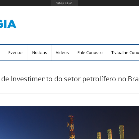
Pular
para
o
conteúdo
principal
Eventos
Notícias
Vídeos
Fale Conosco
Trabalhe Con
 de Investimento do setor petrolífero no Bra