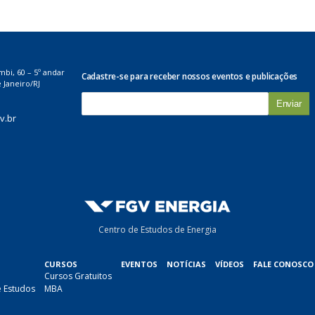
mbi, 60 – 5º andar
Cadastre-se para receber nossos eventos e publicações
 Janeiro/RJ
E
-
v.br
m
a
i
l
*
Centro de Estudos de Energia
CURSOS
EVENTOS
NOTÍCIAS
VÍDEOS
FALE CONOSCO
Cursos Gratuitos
e Estudos
MBA