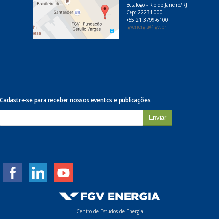
Botafogo - Rio de Janeiro/RJ
Cep: 22231-000
+55 21 3799-6100
fgvenergia@fgv.br
Cadastre-se para receber nossos eventos e publicações
E
-
m
a
i
l
*
Centro de Estudos de Energia