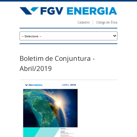
Pular
para
o
Cadastro
Código de Ética
conteúdo
F
principal
G
V
E
Boletim de Conjuntura -
n
Abril/2019
e
r
g
i
a