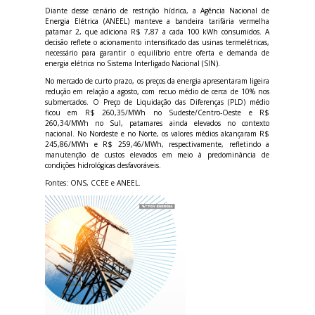
Diante desse cenário de restrição hídrica, a Agência Nacional de
Energia Elétrica (ANEEL) manteve a bandeira tarifária vermelha
patamar 2, que adiciona R$ 7,87 a cada 100 kWh consumidos. A
decisão reflete o acionamento intensificado das usinas termelétricas,
necessário para garantir o equilíbrio entre oferta e demanda de
energia elétrica no Sistema Interligado Nacional (SIN).
No mercado de curto prazo, os preços da energia apresentaram ligeira
redução em relação a agosto, com recuo médio de cerca de 10% nos
submercados. O Preço de Liquidação das Diferenças (PLD) médio
ficou em R$ 260,35/MWh no Sudeste/Centro-Oeste e R$
260,34/MWh no Sul, patamares ainda elevados no contexto
nacional. No Nordeste e no Norte, os valores médios alcançaram R$
245,86/MWh e R$ 259,46/MWh, respectivamente, refletindo a
manutenção de custos elevados em meio à predominância de
condições hidrológicas desfavoráveis.
Fontes: ONS, CCEE e ANEEL.