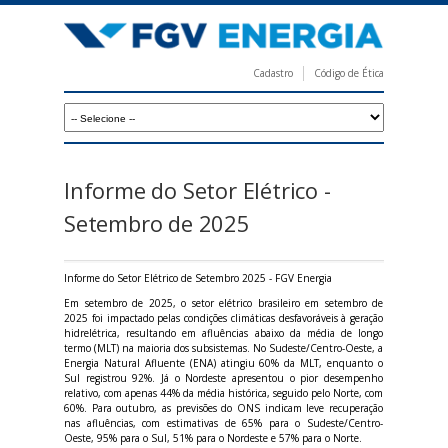
Pular
para
o
Cadastro
Código de Ética
conteúdo
F
principal
G
V
E
Informe do Setor Elétrico -
n
Setembro de 2025
e
r
Informe do Setor Elétrico de Setembro 2025 - FGV Energia
g
Em setembro de 2025, o setor elétrico brasileiro em setembro de
2025 foi impactado pelas condições climáticas desfavoráveis à geração
i
hidrelétrica, resultando em afluências abaixo da média de longo
termo (MLT) na maioria dos subsistemas. No Sudeste/Centro-Oeste, a
a
Energia Natural Afluente (ENA) atingiu 60% da MLT, enquanto o
Sul registrou 92%. Já o Nordeste apresentou o pior desempenho
relativo, com apenas 44% da média histórica, seguido pelo Norte, com
60%. Para outubro, as previsões do ONS indicam leve recuperação
nas afluências, com estimativas de 65% para o Sudeste/Centro-
Oeste, 95% para o Sul, 51% para o Nordeste e 57% para o Norte.