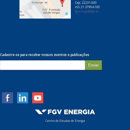
Cep: 22231-000
+55 21 3799-6100
fgvenergia@fgv.br
Cadastre-se para receber nossos eventos e publicações
E
-
m
a
i
l
*
Centro de Estudos de Energia