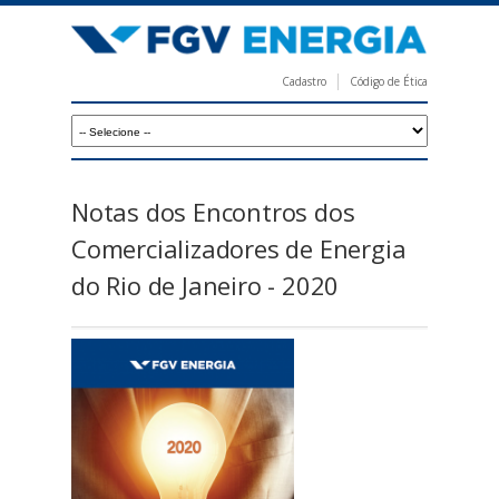
Pular
para
o
Cadastro
Código de Ética
conteúdo
F
principal
G
V
E
Notas dos Encontros dos
n
Comercializadores de Energia
e
do Rio de Janeiro - 2020
r
g
i
a