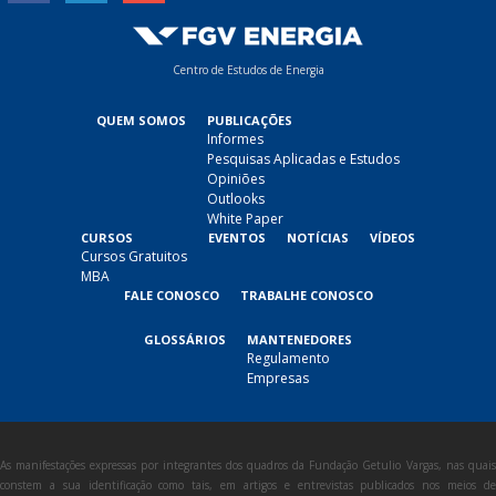
Centro de Estudos de Energia
QUEM SOMOS
PUBLICAÇÕES
Informes
Pesquisas Aplicadas e Estudos
Opiniões
Outlooks
White Paper
CURSOS
EVENTOS
NOTÍCIAS
VÍDEOS
Cursos Gratuitos
MBA
FALE CONOSCO
TRABALHE CONOSCO
GLOSSÁRIOS
MANTENEDORES
Regulamento
Empresas
As manifestações expressas por integrantes dos quadros da Fundação Getulio Vargas, nas quais
constem a sua identificação como tais, em artigos e entrevistas publicados nos meios de