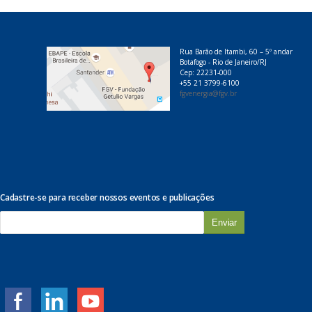
Rua Barão de Itambi, 60 – 5º andar
Botafogo - Rio de Janeiro/RJ
Cep: 22231-000
+55 21 3799-6100
fgvenergia@fgv.br
Cadastre-se para receber nossos eventos e publicações
E
-
m
a
i
l
*