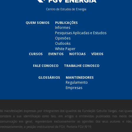
Centro de Estudos de Energia
QUEM SOMOS
PUBLICAÇÕES
Informes
Pesquisas Aplicadas e Estudos
Opiniões
Outlooks
White Paper
CURSOS
EVENTOS
NOTÍCIAS
VÍDEOS
FALE CONOSCO
TRABALHE CONOSCO
GLOSSÁRIOS
MANTENEDORES
Regulamento
Empresas
As manifestações expressas por integrantes dos quadros da Fundação Getulio Vargas, nas quais
constem a sua identificação como tais, em artigos e entrevistas publicados nos meios de
comunicação em geral, representam exclusivamente as opiniões dos seus autores e não,
necessariamente, a posição institucional da FGV. Portaria FGV Nº19