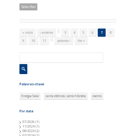
Saiba Mais
P
á
…
« início
‹ anterior
3
4
5
6
7
8
g
i
…
9
10
11
próximo ›
fim »
n
a
s
Palavras-chave
Energia Solar
carros elétricos; carros híbridos
evento
Por data
07/2026
(1)
11/2024
(1)
08/2024
(2)
07/2024
(1)