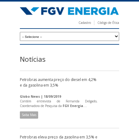
Pular
para
o
Cadastro
Código de Ética
conteúdo
F
principal
G
V
E
Notícias
n
e
Petrobras aumenta preço do diesel em 4,2%
r
e da gasolina em 3,5%
g
Globo News | 18/09/2019
i
Contém entrevista de Fernanda Delgado,
Coordenadora de Pesquisa da
FGV Energia
....
a
Saiba Mais
Petrobras eleva preço da gasolina em 3,5% e