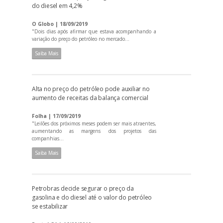
do diesel em 4,2%
O Globo | 18/09/2019
"Dois dias após afirmar que estava acompanhando a
variação do preço do petróleo no mercado...
Saiba Mais
Alta no preço do petróleo pode auxiliar no
aumento de receitas da balança comercial
Folha | 17/09/2019
"Leilões dos próximos meses podem ser mais atraentes,
aumentando as margens dos projetos das
companhias...
Saiba Mais
Petrobras decide segurar o preço da
gasolina e do diesel até o valor do petróleo
se estabilizar