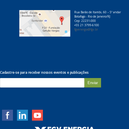
Rua Barão de Itambi, 60 – 5º andar
Botafogo - Rio de Janeiro/RJ
Cep: 22231-000
+55 21 3799-6100
fgvenergia@fgv.br
Cadastre-se para receber nossos eventos e publicações
E
-
m
a
i
l
*