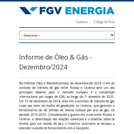
Pular
para
o
Cadastro
Código de Ética
conteúdo
F
principal
G
V
E
Informe de Óleo & Gás -
n
Dezembro/2024
e
r
No Informe O&G e Biocombustíveis, de dezembro de 2024, o fim do
contrato de trânsito de gás entre Rússia e Ucrânia será um dos
g
principais desafios para o mercado europeu e a competição
internacional por cargas de GNL ao longo do 1º semestre de 2025.
i
Em 31 de dezembro de 2024, teve fim o contrato de trânsito de gás
russo por meio da malha de gasodutos na Ucrânia, que garantia o
a
fornecimento de 40 bilhões de metros cúbicos por ano de gás, no
período 2019-2024. Considerando a guerra em curso entre Rússia e
Ucrânia, a deterioração das relações comerciais e o dissenso sobre os
termos para um acordo de paz, o Governo ucraniano se recusou a
estender o acordo de fornecimento com a Gazprom.