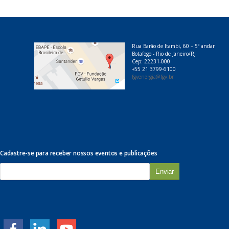
Rua Barão de Itambi, 60 – 5º andar
Botafogo - Rio de Janeiro/RJ
Cep: 22231-000
+55 21 3799-6100
fgvenergia@fgv.br
Cadastre-se para receber nossos eventos e publicações
E
-
m
a
i
l
*