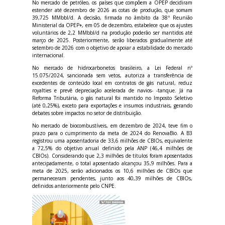
No mercado de petróleo, os países que compõem a OPEP decidiram
estender até dezembro de 2026 as cotas de produção, que somam
39,725 MMbbl/d. A decisão, firmada no âmbito da 38ª Reunião
Ministerial da OPEP+, em 05 de dezembro, estabelece que os ajustes
voluntários de 2,2 MMbbl/d na produção poderão ser mantidos até
março de 2025. Posteriormente, serão liberados gradualmente até
setembro de 2026 com o objetivo de apoiar a estabilidade do mercado
internacional.
No mercado de hidrocarbonetos brasileiro, a Lei Federal nº
15.075/2024, sancionada sem vetos, autoriza a transferência de
excedentes de conteúdo local em contratos de gás natural, reduz
royalties e prevê depreciação acelerada de navios- -tanque. Já na
Reforma Tributária, o gás natural foi mantido no Imposto Seletivo
(até 0,25%), exceto para exportações e insumos industriais, gerando
debates sobre impactos no setor de distribuição.
No mercado de biocombustíveis, em dezembro de 2024, teve fim o
prazo para o cumprimento da meta de 2024 do RenovaBio. A B3
registrou uma aposentadoria de 33,6 milhões de CBIOs, equivalente
a 72,5% do objetivo anual definido pela ANP (46,4 milhões de
CBIOs). Considerando que 2,3 milhões de títulos foram aposentados
antecipadamente, o total aposentado alcançou 35,9 milhões. Para a
meta de 2025, serão adicionados os 10,6 milhões de CBIOs que
permaneceram pendentes, junto aos 40,39 milhões de CBIOs,
definidos anteriormente pelo CNPE.