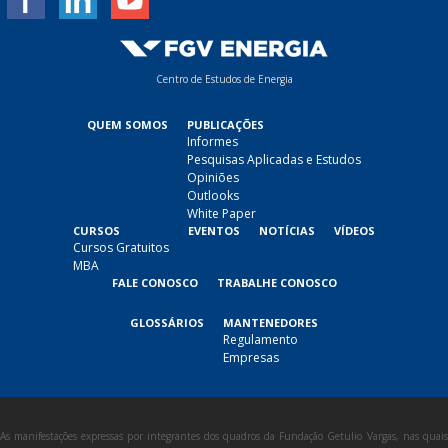
Centro de Estudos de Energia
QUEM SOMOS
PUBLICAÇÕES
Informes
Pesquisas Aplicadas e Estudos
Opiniões
Outlooks
White Paper
CURSOS
EVENTOS
NOTÍCIAS
VÍDEOS
Cursos Gratuitos
MBA
FALE CONOSCO
TRABALHE CONOSCO
GLOSSÁRIOS
MANTENEDORES
Regulamento
Empresas
As manifestações expressas por integrantes dos quadros da Fundação Getulio Vargas, nas quais