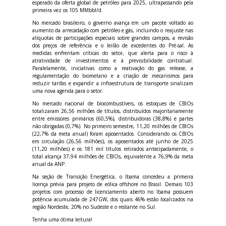
esperado da oferta global de petróleo para 2025, ultrapassando pela
primeira vez os 105 MMbbl/d.
No mercado brasileiro, o governo avança em um pacote voltado ao
aumento da arrecadação com petróleo e gás, incluindo o reajuste nas
alíquotas de participações especiais sobre grandes campos, a revisão
dos preços de referência e o leilão de excedentes do Pré-sal. As
medidas enfrentam críticas do setor, que alerta para o risco à
atratividade de investimentos e à previsibilidade contratual.
Paralelamente, iniciativas como a reativação do gas release, a
regulamentação do biometano e a criação de mecanismos para
reduzir tarifas e expandir a infraestrutura de transporte sinalizam
uma nova agenda para o setor.
No mercado nacional de biocombustíveis, os estoques de CBIOs
totalizaram 26,56 milhões de títulos, distribuídos majoritariamente
entre emissores primários (60,5%), distribuidoras (38,8%) e partes
não obrigadas (0,7%). No primeiro semestre, 11,20 milhões de CBIOs
(22,7% da meta anual) foram aposentados. Considerando os CBIOs
em circulação (26,56 milhões), os aposentados até junho de 2025
(11,20 milhões) e os 181 mil títulos retirados antecipadamente, o
total alcança 37,94 milhões de CBIOs, equivalente a 76,9% da meta
anual da ANP.
Na seção de Transição Energética, o Ibama concedeu a primeira
licença prévia para projeto de eólica offshore no Brasil. Demais 103
projetos com processo de licenciamento aberto no Ibama possuem
potência acumulada de 247GW, dos quais 46% estão localizados na
região Nordeste, 20% no Sudeste e o restante no Sul.
Tenha uma ótima leitura!