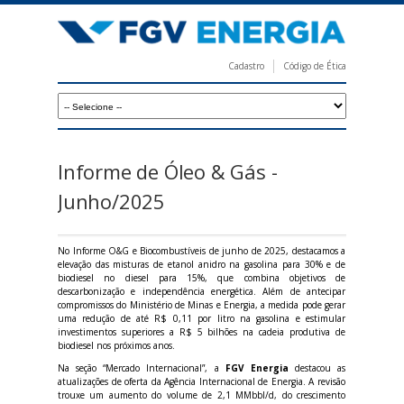
Pular
para
o
Cadastro
Código de Ética
conteúdo
F
principal
G
V
E
Informe de Óleo & Gás -
n
Junho/2025
e
r
No Informe O&G e Biocombustíveis de junho de 2025, destacamos a
elevação das misturas de etanol anidro na gasolina para 30% e de
g
biodiesel no diesel para 15%, que combina objetivos de
descarbonização e independência energética. Além de antecipar
i
compromissos do Ministério de Minas e Energia, a medida pode gerar
uma redução de até R$ 0,11 por litro na gasolina e estimular
a
investimentos superiores a R$ 5 bilhões na cadeia produtiva de
biodiesel nos próximos anos.
Na seção “Mercado Internacional”, a
FGV Energia
destacou as
atualizações de oferta da Agência Internacional de Energia. A revisão
trouxe um aumento do volume de 2,1 MMbbl/d, do crescimento