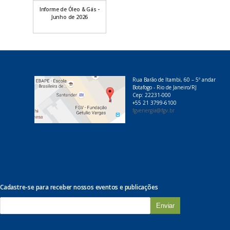
Informe de Óleo & Gás -
Junho de 2026
Rua Barão de Itambi, 60 – 5º andar
Botafogo - Rio de Janeiro/RJ
Cep: 22231-000
+55 21 3799-6100
fgvenergia@fgv.br
Cadastre-se para receber nossos eventos e publicações
E
-
m
a