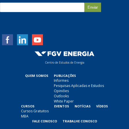
E
-
m
a
i
l
*
Centro de Estudos de Energia
QUEM SOMOS
PUBLICAÇÕES
Informes
Pesquisas Aplicadas e Estudos
Opiniões
Outlooks
White Paper
CURSOS
EVENTOS
NOTÍCIAS
VÍDEOS
Cursos Gratuitos
MBA
FALE CONOSCO
TRABALHE CONOSCO