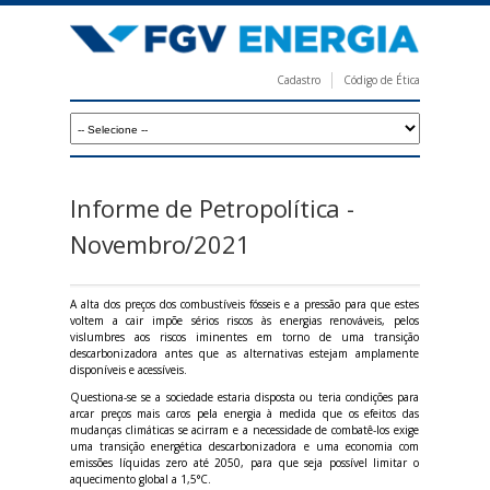
Pular
para
o
Cadastro
Código de Ética
conteúdo
F
principal
G
V
E
Informe de Petropolítica -
n
Novembro/2021
e
r
A alta dos preços dos combustíveis fósseis e a pressão para que estes
voltem a cair impõe sérios riscos às energias renováveis, pelos
g
vislumbres aos riscos iminentes em torno de uma transição
descarbonizadora antes que as alternativas estejam amplamente
i
disponíveis e acessíveis.
a
Questiona-se se a sociedade estaria disposta ou teria condições para
arcar preços mais caros pela energia à medida que os efeitos das
mudanças climáticas se acirram e a necessidade de combatê-los exige
uma transição energética descarbonizadora e uma economia com
emissões líquidas zero até 2050, para que seja possível limitar o
aquecimento global a 1,5°C.