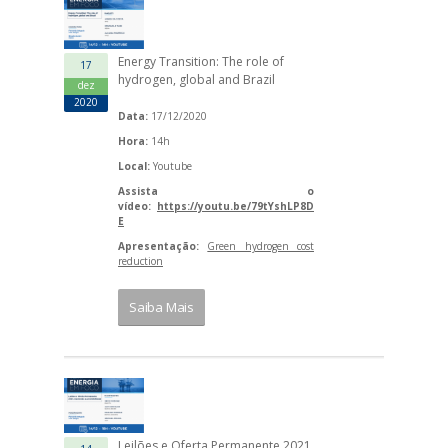
Energy Transition: The role of
17
hydrogen, global and Brazil
dez
2020
Data:
17/12/2020
Hora:
14h
Local:
Youtube
Assista o
vídeo:
https://youtu.be/79tYshLP8D
E
Apresentação:
Green hydrogen cost
reduction
Saiba Mais
Leilões e Oferta Permanente 2021,