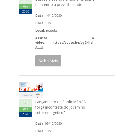
14
mantendo a previsibilidade
dez
2020
Data:
14/12/2020
Hora:
18h
Local:
Youtube
Assista o
vídeo:
https://youtu.be/cqG4hd-
qC08
Saiba Mais
Lançamento da Publicação "A
09
força inconteste do jovem no
dez
setor energético"
2020
Data:
09/12/2020
Hora:
18h