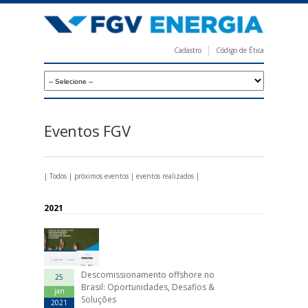
Pular
para
o
Cadastro
Código de Ética
conteúdo
F
principal
G
V
E
Eventos FGV
n
e
|
Todos
|
próximos eventos
|
eventos realizados
|
r
g
2021
i
a
Descomissionamento offshore no
25
Brasil: Oportunidades, Desafios &
jan
Soluções
2021