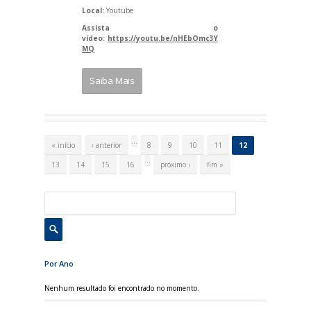
Local:
Youtube
Assista o
vídeo:
https://youtu.be/nHEbOmc3Y
MQ
Saiba Mais
P
á
…
« início
‹ anterior
8
9
10
11
12
g
i
…
13
14
15
16
próximo ›
fim »
n
a
s
Por Ano
Nenhum resultado foi encontrado no momento.