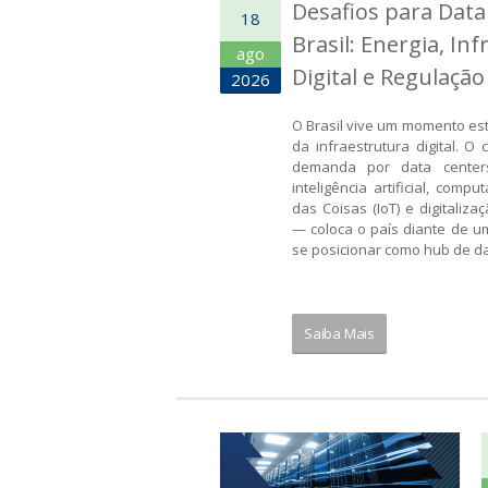
Desafios para Data
18
a
Brasil: Energia, In
ago
Digital e Regulação
2026
O Brasil vive um momento es
da infraestrutura digital. O
demanda por data center
inteligência artificial, com
das Coisas (IoT) e digitaliz
— coloca o país diante de u
se posicionar como hub de da
Saiba Mais