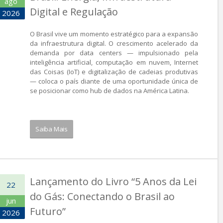
ago
Digital e Regulação
2026
O Brasil vive um momento estratégico para a expansão
da infraestrutura digital. O crescimento acelerado da
demanda por data centers — impulsionado pela
inteligência artificial, computação em nuvem, Internet
das Coisas (IoT) e digitalização de cadeias produtivas
— coloca o país diante de uma oportunidade única de
se posicionar como hub de dados na América Latina.
Saiba Mais
Lançamento do Livro “5 Anos da Lei
22
do Gás: Conectando o Brasil ao
jun
Futuro”
2026