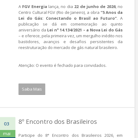
A
FGV Energia
lança, no dia
22 de junho de 2026
, no
Centro Cultural FGV (Rio de Janeiro), a obra
“5 Anos da
Lei do Gás: Conectando o Brasil ao Futuro”
. A
publicação se dá em comemoração ao quinto
aniversário da
Lei nº 14.134/2021 – a Nova Lei do Gás
– e oferece, pela primeira vez, um mergulho inédito nos
bastidores, avanços e desafios persistentes da
reestruturação do mercado de gás natural brasileiro.
Atenção: O evento é fechado para convidados.
Saiba Mais
8º Encontro dos Brasileiros
03
mai
Participe do 8° Encontro dos Brasileiros 2026, em