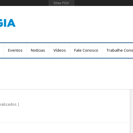
Pular
para
o
conteúdo
principal
Eventos
Notícias
Vídeos
Fale Conosco
Trabalhe Con
ealizados
|