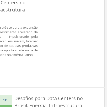
 Centers no
fraestrutura
tratégico para a expansão
 crescimento acelerado da
s — impulsionado pela
putação em nuvem, Internet
ação de cadeias produtivas
ma oportunidade única de
dos na América Latina.
Desafios para Data Centers no
18
Brasil: Energia, Infraestrutura