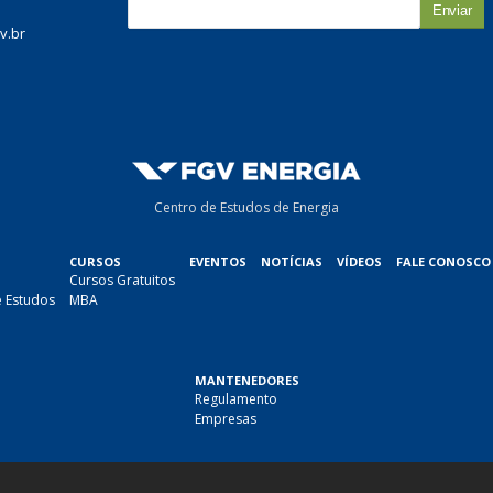
E
-
v.br
m
a
i
l
*
Centro de Estudos de Energia
CURSOS
EVENTOS
NOTÍCIAS
VÍDEOS
FALE CONOSCO
Cursos Gratuitos
e Estudos
MBA
MANTENEDORES
Regulamento
Empresas