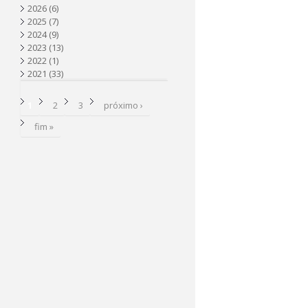
2026
(6)
a
2025
(7)
2024
(9)
2023
(13)
2022
(1)
2021
(33)
P
1
2
3
próximo ›
á
fim »
g
i
n
a
s