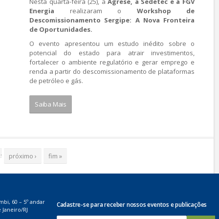
Nesta quarta-feira (25), a
Agrese, a Sedetec e a FGV
Energia
realizaram o
Workshop de
Descomissionamento Sergipe: A Nova Fronteira
de Oportunidades.
O evento apresentou um estudo inédito sobre o
potencial do estado para atrair investimentos,
fortalecer o ambiente regulatório e gerar emprego e
renda a partir do descomissionamento de plataformas
de petróleo e gás.
Saiba Mais
…
próximo ›
fim »
mbi, 60 – 5º andar
Cadastre-se para receber nossos eventos e publicações
 Janeiro/RJ