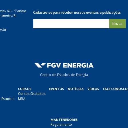
mbi, 60 – 5º andar
Cadastre-se para receber nossos eventos e publicações
 Janeiro/RJ
E
-
v.br
m
a
i
l
*
Centro de Estudos de Energia
CURSOS
EVENTOS
NOTÍCIAS
VÍDEOS
FALE CONOSCO
Cursos Gratuitos
e Estudos
MBA
MANTENEDORES
Regulamento