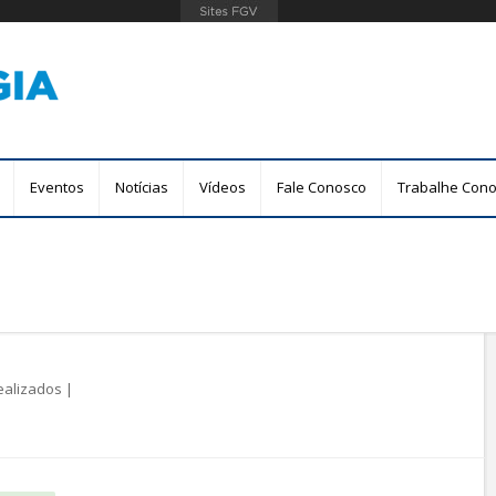
Pular
para
o
conteúdo
principal
Eventos
Notícias
Vídeos
Fale Conosco
Trabalhe Con
ealizados
|