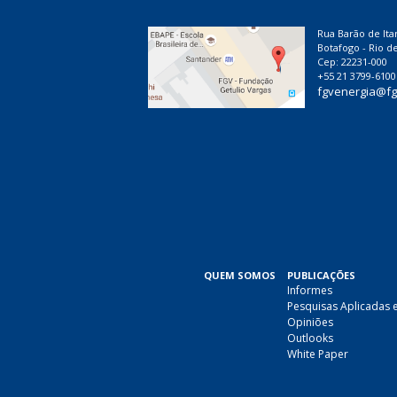
n
a
Rua Barão de Ita
Botafogo - Rio de
s
Cep: 22231-000
+55 21 3799-6100
fgvenergia@fg
QUEM SOMOS
PUBLICAÇÕES
Informes
Pesquisas Aplicadas 
Opiniões
Outlooks
White Paper