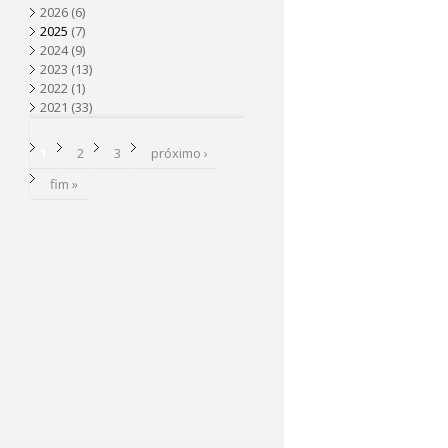
2026
(6)
a
2025
(7)
2024
(9)
2023
(13)
2022
(1)
2021
(33)
P
1
2
3
próximo ›
á
fim »
g
i
n
a
s