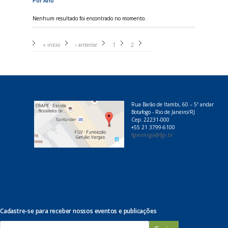
Por Ano
Nenhum resultado foi encontrado no momento.
P
á
« início
‹ anterior
1
2
3
g
i
n
a
s
Rua Barão de Itambi, 60 – 5º andar
Botafogo - Rio de Janeiro/RJ
Cep: 22231-000
+55 21 3799-6100
fgvenergia@fgv.br
Cadastre-se para receber nossos eventos e publicações
E