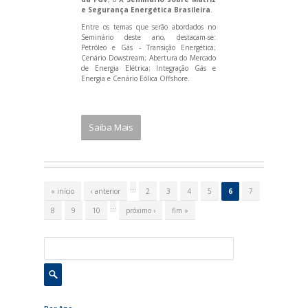
e Segurança Energética Brasileira
.
Entre os temas que serão abordados no
Seminário deste ano, destacam-se:
Petróleo e Gás - Transição Energética;
Cenário Dowstream; Abertura do Mercado
de Energia Elétrica; Integração Gás e
Energia e Cenário Eólica Offshore.
Saiba Mais
P
á
…
« início
‹ anterior
2
3
4
5
6
7
g
i
…
8
9
10
próximo ›
fim »
n
a
s