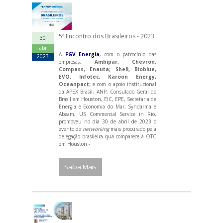
5º Encontro dos Brasileiros - 2023
30
abr
A
FGV Energia
, com o patrocínio das
2023
empresas:
Ambipar, Chevron,
Compass, Enauta; Shell, Bioblue,
EVO, Infotec, Karoon Energy,
Oceanpact;
e com o apoio institucional
da APEX Brasil, ANP, Consulado Geral do
Brasil em Houston, EIC, EPE, Secretaria de
Energia e Economia do Mar, Syndarma e
Abeam, US Commercial Service in Rio,
promoveu no dia 30 de abril de 2023 o
evento de
networking
mais procurado pela
delegação brasileira qua comparece à OTC
em Houston -
Saiba Mais