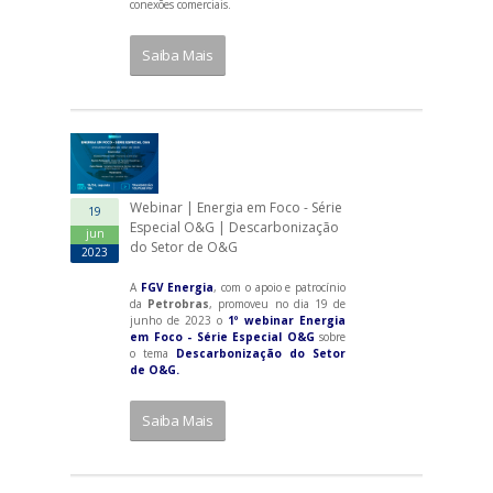
conexões comerciais.
Saiba Mais
Webinar | Energia em Foco - Série
19
Especial O&G | Descarbonização
jun
do Setor de O&G
2023
A
FGV Energia
, com o apoio e patrocínio
da
Petrobras
, promoveu no dia 19 de
junho de 2023 o
1º webinar Energia
em Foco - Série Especial O&G
sobre
o tema
Descarbonização do Setor
de O&G.
Saiba Mais