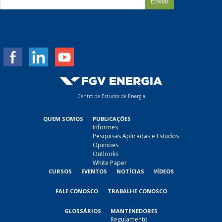
-
m
a
i
l
*
Centro de Estudos de Energia
QUEM SOMOS
PUBLICAÇÕES
Informes
Pesquisas Aplicadas e Estudos
Opiniões
Outlooks
White Paper
CURSOS
EVENTOS
NOTÍCIAS
VÍDEOS
FALE CONOSCO
TRABALHE CONOSCO
GLOSSÁRIOS
MANTENEDORES
Regulamento