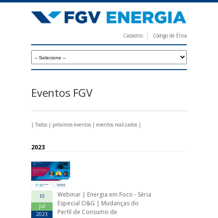
Pular
para
o
Cadastro
Código de Ética
conteúdo
F
principal
G
V
E
Eventos FGV
n
e
|
Todos
|
próximos eventos
|
eventos realizados
|
r
g
2023
i
a
Webinar | Energia em Foco - Séria
10
Especial O&G | Mudanças do
jul
Perfil de Consumo de
2023