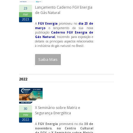
Lançamento Caderno FGV Energia
23
de Gás Natural
mar
2023
A
FGV Energia
promoveu no
dia 23 de
março
o lançamento da sua nova
publicação
Caderno FGV Energia de
Gás Natural
, trazendo para exposição e
debate os principais aspectos relacionados
à indústria do gás natural no Brasil.
Saiba Mais
2022
X Seminário sobre Matriz e
30
Segurança Energética
nov
2022
A
FGV Energia
promoverá no dia
30 de
novembro
,
no Centro Cultural
da FGV
, o
X Seminário sobre Matriz