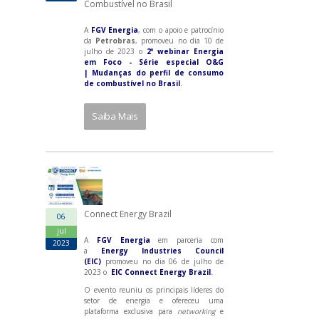
Combustível no Brasil
A
FGV Energia
, com o apoio e patrocínio
da
Petrobras
,
promoveu no dia 10 de
julho de 2023 o
2º webinar Energia
em Foco - Série especial O&G
|
M
udanças do perfil de consumo
de combustível no Brasil
.
Saiba Mais
Connect Energy Brazil
06
jul
A
FGV Energia
em parceria com
2023
a
Energy Industries Council
(EIC)
promoveu no dia 06 de julho de
2023 o
EIC Connect Energy Brazil
.
O evento reuniu os principais líderes do
setor de energia e ofereceu uma
plataforma exclusiva para
networking
e