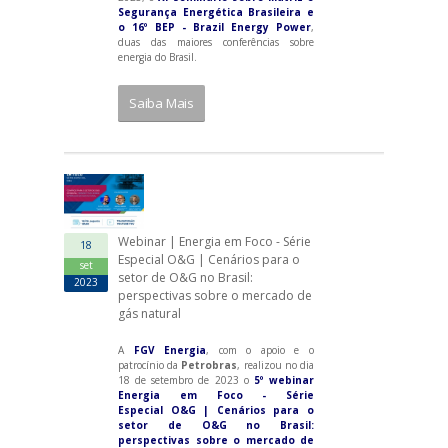
Segurança Energética Brasileira e
o 16º BEP - Brazil Energy Power
,
duas das maiores conferências sobre
energia do Brasil.
Saiba Mais
Webinar | Energia em Foco - Série
18
Especial O&G | Cenários para o
set
setor de O&G no Brasil:
2023
perspectivas sobre o mercado de
gás natural
A
FGV Energia
, com o apoio e o
patrocínio da
Petrobras
, realizou no dia
18 de setembro de 2023 o
5º webinar
Energia em Foco - Série
Especial O&G | Cenários para o
setor de O&G no Brasil:
perspectivas sobre o mercado de