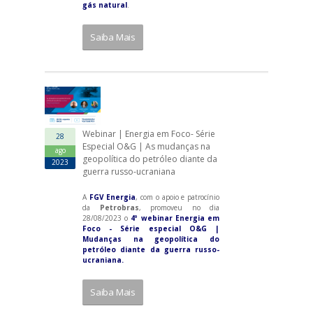
gás natural
.
Saiba Mais
Webinar | Energia em Foco- Série
28
Especial O&G | As mudanças na
ago
geopolítica do petróleo diante da
2023
guerra russo-ucraniana
A
FGV Energia
, com o apoio e patrocínio
da
Petrobras
, promoveu no dia
28/08/2023 o
4º webinar Energia em
Foco - Série especial O&G |
Mudanças na geopolítica do
petróleo diante da guerra russo-
ucraniana.
Saiba Mais