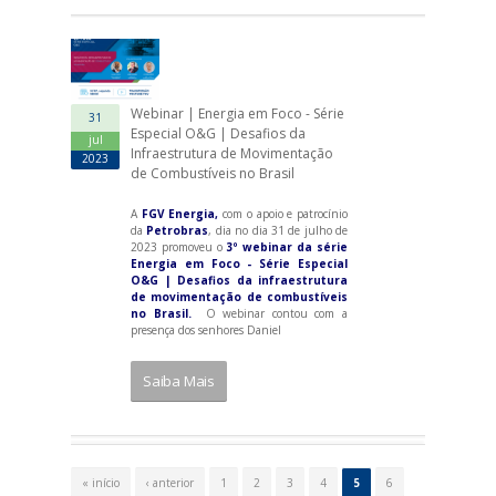
Webinar | Energia em Foco - Série
31
Especial O&G | Desafios da
jul
Infraestrutura de Movimentação
2023
de Combustíveis no Brasil
A
FGV Energia,
com o apoio e patrocínio
da
Petrobras
, dia no dia 31 de julho de
2023 promoveu o
3º webinar da série
Energia em Foco - Série Especial
O&G |
Desafios da infraestrutura
de movimentação de combustíveis
no Brasil.
O webinar contou com a
presença dos senhores Daniel
Saiba Mais
P
á
« início
‹ anterior
1
2
3
4
5
6
g