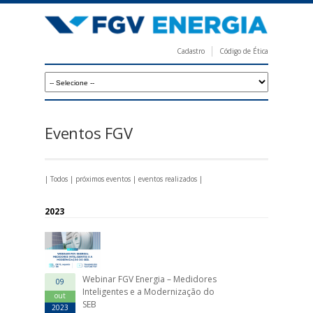
Pular
para
o
Cadastro
Código de Ética
conteúdo
F
principal
G
V
E
Eventos FGV
n
e
|
Todos
|
próximos eventos
|
eventos realizados
|
r
g
2023
i
a
Webinar FGV Energia – Medidores
09
Inteligentes e a Modernização do
out
SEB
2023