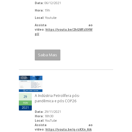
Data:
06/12/2021
Hora:
19h
Local:
Youtube
Assista ao
vídeo:
https://youtu.be/2hGMfzXHW
pU
Saiba Mais
A Indústria Petrolífera pós-
29
pandêmica e pós COP26
nov
2021
Data:
29/11/2021
Hora:
18h30
Local:
YouTube
Assista ao
vídeo:
https://youtu.be/q-rsKXn_Aik