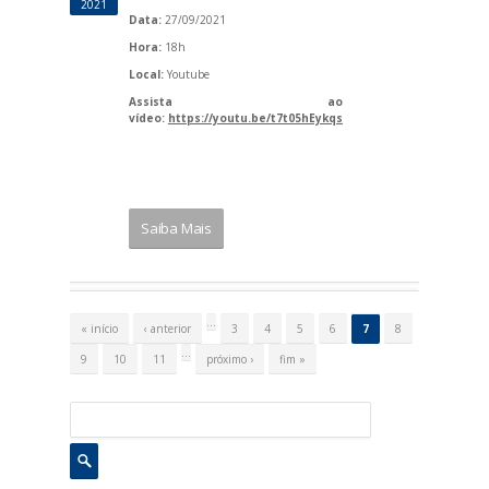
2021
Data:
27/09/2021
Hora:
18h
Local:
Youtube
Assista ao
vídeo:
https://youtu.be/t7t05hEykqs
Saiba Mais
P
á
…
« início
‹ anterior
3
4
5
6
7
8
g
i
…
9
10
11
próximo ›
fim »
n
a
s