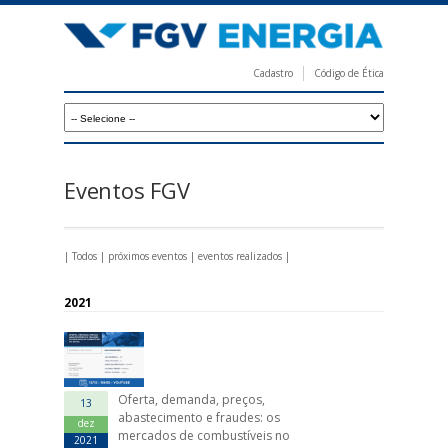
Pular
para
o
Cadastro
Código de Ética
conteúdo
F
principal
G
V
E
Eventos FGV
n
e
|
Todos
|
próximos eventos
|
eventos realizados
|
r
g
2021
i
a
Oferta, demanda, preços,
13
abastecimento e fraudes: os
dez
mercados de combustíveis no
2021