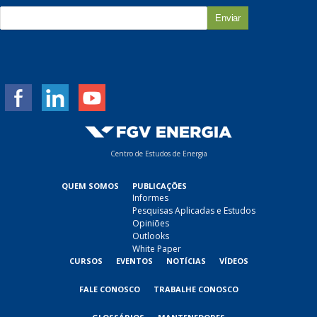
E
-
m
a
i
l
*
Centro de Estudos de Energia
QUEM SOMOS
PUBLICAÇÕES
Informes
Pesquisas Aplicadas e Estudos
Opiniões
Outlooks
White Paper
CURSOS
EVENTOS
NOTÍCIAS
VÍDEOS
FALE CONOSCO
TRABALHE CONOSCO