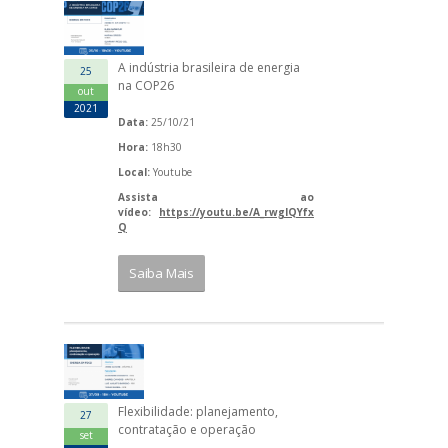
A indústria brasileira de energia
25
na COP26
out
2021
Data:
25/10/21
Hora:
18h30
Local:
Youtube
Assista ao
vídeo:
https://youtu.be/A_rwgIQYfx
Q
Saiba Mais
Flexibilidade: planejamento,
27
contratação e operação
set