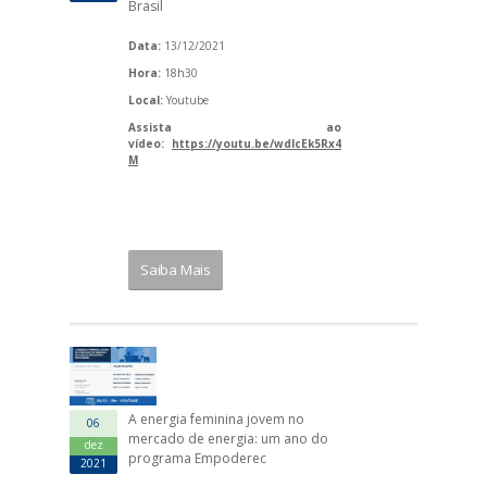
Brasil
Data:
13/12/2021
Hora:
18h30
Local:
Youtube
Assista ao
vídeo:
https://youtu.be/wdlcEk5Rx4
M
Saiba Mais
A energia feminina jovem no
06
mercado de energia: um ano do
dez
programa Empoderec
2021