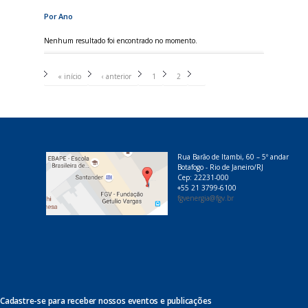
Por Ano
Nenhum resultado foi encontrado no momento.
P
á
« início
‹ anterior
1
2
3
g
i
n
a
s
Rua Barão de Itambi, 60 – 5º andar
Botafogo - Rio de Janeiro/RJ
Cep: 22231-000
+55 21 3799-6100
fgvenergia@fgv.br
Cadastre-se para receber nossos eventos e publicações