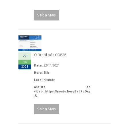
Saiba Mais
O Brasil pós COP26
22
nov
Data:
22/11/2021
2021
Hora:
18h
Local:
Youtube
Assista ao
vídeo:
https://youtu.be/qGabPqDrg
-U
Saiba Mais