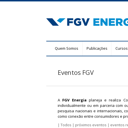
F
M
Quem Somos
Publicações
Cursos
G
e
n
V
u
Eventos FGV
E
p
r
n
i
n
e
c
A
FGV Energia
planeja e realiza Co
r
individualmente ou em parceria com o
i
pesquisa nacionais e internacionais, c
p
g
como conexão entre consumidores e pro
a
|
Todos
|
próximos eventos
|
eventos r
l
i