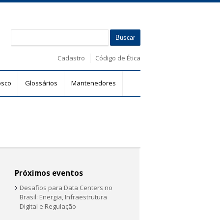
B
F
u
s
o
Cadastro
Código de Ética
c
r
a
m
r
osco
Glossários
Mantenedores
u
l
á
r
i
o
d
e
Próximos eventos
b
Desafios para Data Centers no
u
Brasil: Energia, Infraestrutura
s
Digital e Regulação
c