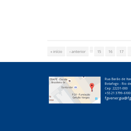
P
…
á
« início
‹ anterior
15
16
17
g
i
n
a
Rua Barão de Ita
Botafogo - Rio de
s
Cep: 22231-000
+55 21 3799-6100
fgvenergia@fg