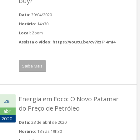
buy?
Data:
30/04/2020
Horário:
14h30
Local:
Zoom
Assista o vídeo:
https://youtu.be/cv7RzF14mI4
Saiba Mais
Energia em Foco: O Novo Patamar
28
do Preço de Petróleo
abr
2020
Data:
28 de abril de 2020
Horário:
18h às 19h30