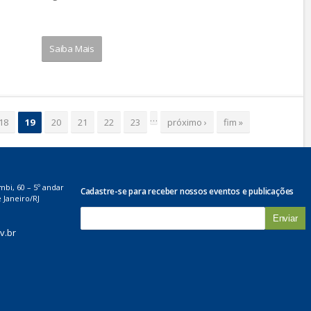
Saiba Mais
…
18
19
20
21
22
23
próximo ›
fim »
mbi, 60 – 5º andar
Cadastre-se para receber nossos eventos e publicações
 Janeiro/RJ
E
-
v.br
m
a
i
l
*