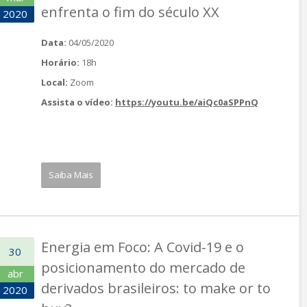
enfrenta o fim do século XX
2020
Data:
04/05/2020
Horário:
18h
Local:
Zoom
Assista o vídeo:
https://youtu.be/aiQc0aSPPnQ
Saiba Mais
Energia em Foco: A Covid-19 e o
30
posicionamento do mercado de
abr
derivados brasileiros: to make or to
2020