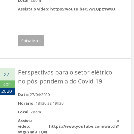
Local:
Zoom
Assista o vídeo:
https://youtu.be/57wLQpz1W8U
Saiba Mais
Perspectivas para o setor elétrico
27
no pós-pandemia do Covid-19
abr
2020
Data:
27/04/2020
Horário:
18h30 às 19h30
Local:
Zoom
Assista o
vídeo:
https://www.youtube.com/watch?
v=gFYIm9_TQ0I