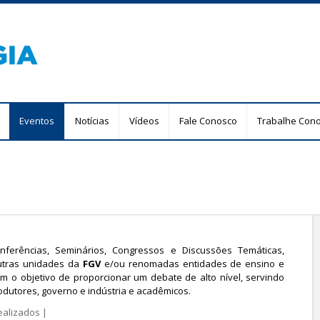
Pular
para
o
conteúdo
principal
Eventos
Notícias
Vídeos
Fale Conosco
Trabalhe Con
nferências, Seminários, Congressos e Discussões Temáticas,
utras unidades da
FGV
e/ou renomadas entidades de ensino e
om o objetivo de proporcionar um debate de alto nível, servindo
dutores, governo e indústria e acadêmicos.
ealizados
|