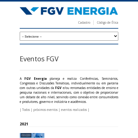
Pular
para
o
Cadastro
Código de Ética
conteúdo
F
principal
G
V
E
Eventos FGV
n
e
A
FGV Energia
planeja e realiza Conferências, Seminários,
r
Congressos e Discussões Temáticas, individualmente ou em parceria
com outras unidades da
FGV
e/ou renomadas entidades de ensino e
g
pesquisa nacionais e internacionais, com o objetivo de proporcionar
um debate de alto nível, servindo como conexão entre consumidores
i
e produtores, governo e indústria e acadêmicos.
a
|
Todos
|
próximos eventos
|
eventos realizados
|
2021