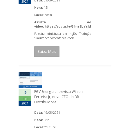
Data:
09/06/2021
2021
Hora:
12h
Local:
Zoom
Assista ao
vídeo:
https://youtu.be/3Ima8L_rYJM
Palestra ministrada em inglês. Tradução
simultânea somente via Zoom.
Saiba Mais
FGV Energia entrevista Wilson
19
Ferreira Jr, novo CEO da BR
mai
Distribuidora
2021
Data:
19/05/2021
Hora:
18h
Local:
Youtube