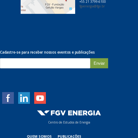
+55 21 3799-6100
fgvenergia@fgv.br
Cadastre-se para receber nossos eventos e publicações
E
-
m
a
i
l
*
Centro de Estudos de Energia
QUEM SOMOS
PUBLICAÇÕES