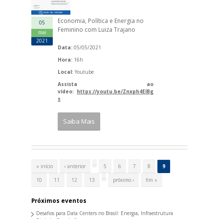
Economia, Política e Energia no
05
Feminino com Luiza Trajano
mai
2021
Data:
05/05/2021
Hora:
16h
Local:
Youtube
Assista ao
vídeo:
https://youtu.be/Znxph4EIBg
s
Saiba Mais
P
á
…
« início
‹ anterior
5
6
7
8
9
g
i
…
10
11
12
13
próximo ›
fim »
n
a
s
Próximos eventos
Desafios para Data Centers no Brasil: Energia, Infraestrutura