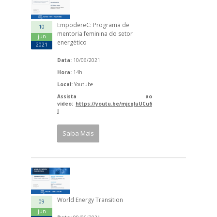
EmpodereC: Programa de
10
mentoria feminina do setor
jun
energético
2021
Data:
10/06/2021
Hora:
14h
Local:
Youtube
Assista ao
vídeo:
https://youtu.be/mjcqluUCu6
I
Saiba Mais
World Energy Transition
09
jun