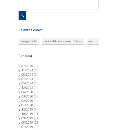
s
Palavras-chave
Energia Solar
carros elétricos; carros híbridos
evento
Por data
07/2026
(1)
11/2024
(1)
08/2024
(2)
07/2024
(1)
05/2024
(1)
12/2022
(1)
06/2020
(8)
03/2020
(6)
02/2020
(1)
01/2020
(3)
12/2019
(7)
10/2019
(11)
09/2019
(27)
08/2019
(26)
07/2019
(14)