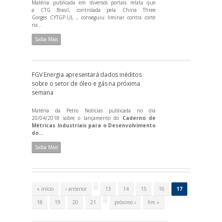
Matéria publicada em diversos portais relata que
a CTG Brasil, controlada pela China Three
Gorges CYTGP.UL , conseguiu liminar contra corte
na...
Saiba Mais
FGV Energia apresentará dados inéditos
sobre o setor de óleo e gás na próxima
semana
Matéria da Petro Notícias publicada no dia
20/04/2018 sobre o lançamento do
Caderno de
Métricas Industriais para o Desenvolvimento
do...
Saiba Mais
P
á
…
« início
‹ anterior
13
14
15
16
17
g
i
…
18
19
20
21
próximo ›
fim »
n
a