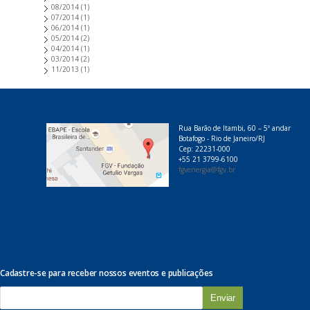
08/2014
(1)
07/2014
(1)
06/2014
(1)
05/2014
(2)
04/2014
(1)
03/2014
(2)
11/2013
(1)
Rua Barão de Itambi, 60 – 5º andar
Botafogo - Rio de Janeiro/RJ
Cep: 22231-000
+55 21 3799-6100
fgvenergia@fgv.br
Cadastre-se para receber nossos eventos e publicações
E
-