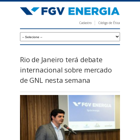
Pular
para
o
Cadastro
Código de Ética
conteúdo
F
principal
G
V
E
Rio de Janeiro terá debate
n
internacional sobre mercado
e
de GNL nesta semana
r
g
i
a