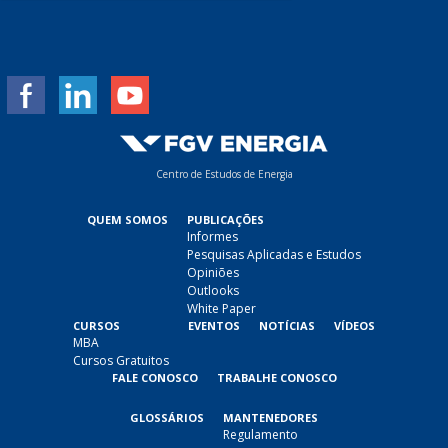
m
a
i
l
*
Centro de Estudos de Energia
QUEM SOMOS
PUBLICAÇÕES
Informes
Pesquisas Aplicadas e Estudos
Opiniões
Outlooks
White Paper
CURSOS
EVENTOS
NOTÍCIAS
VÍDEOS
MBA
Cursos Gratuitos
FALE CONOSCO
TRABALHE CONOSCO
GLOSSÁRIOS
MANTENEDORES
Regulamento