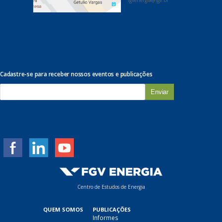
Cadastre-se para receber nossos eventos e publicações
E
-
m
a
i
l
*
Centro de Estudos de Energia
QUEM SOMOS
PUBLICAÇÕES
Informes