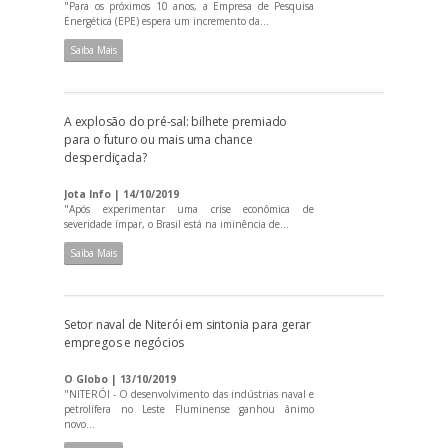
"Para os próximos 10 anos, a Empresa de Pesquisa
Energética (EPE) espera um incremento da...
Saiba Mais
A explosão do pré-sal: bilhete premiado
para o futuro ou mais uma chance
desperdiçada?
Jota Info | 14/10/2019
"Após experimentar uma crise econômica de
severidade ímpar, o Brasil está na iminência de...
Saiba Mais
Setor naval de Niterói em sintonia para gerar
empregos e negócios
O Globo | 13/10/2019
"NITERÓI - O desenvolvimento das indústrias naval e
petrolífera no Leste Fluminense ganhou ânimo
novo...