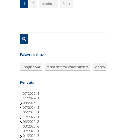
á
1
2
próximo ›
fim »
g
i
n
a
s
Palavras-chave
Energia Solar
carros elétricos; carros híbridos
evento
Por data
07/2026
(1)
11/2024
(1)
08/2024
(2)
07/2024
(1)
05/2024
(1)
12/2022
(1)
06/2020
(8)
03/2020
(6)
02/2020
(1)
01/2020
(3)