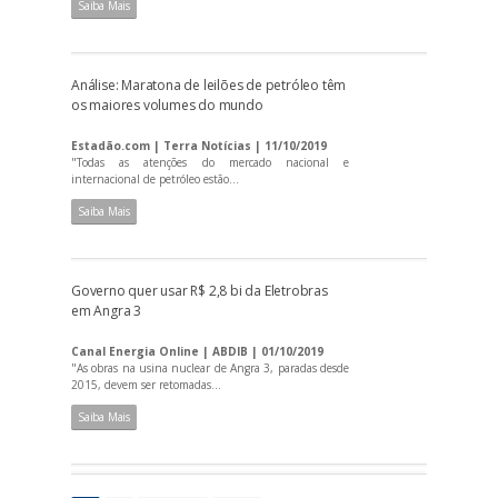
Saiba Mais
Análise: Maratona de leilões de petróleo têm
os maiores volumes do mundo
Estadão.com | Terra Notícias | 11/10/2019
"Todas as atenções do mercado nacional e
internacional de petróleo estão...
Saiba Mais
Governo quer usar R$ 2,8 bi da Eletrobras
em Angra 3
Canal Energia Online | ABDIB | 01/10/2019
"As obras na usina nuclear de Angra 3, paradas desde
2015, devem ser retomadas...
Saiba Mais
P