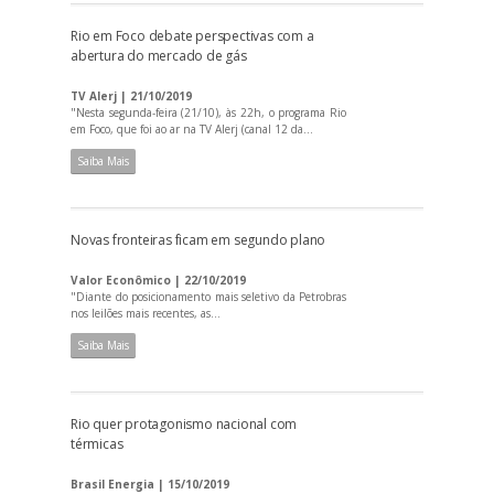
Rio em Foco debate perspectivas com a
abertura do mercado de gás
TV Alerj | 21/10/2019
"Nesta segunda-feira (21/10), às 22h, o programa Rio
em Foco, que foi ao ar na TV Alerj (canal 12 da...
Saiba Mais
Novas fronteiras ficam em segundo plano
Valor Econômico | 22/10/2019
"Diante do posicionamento mais seletivo da Petrobras
nos leilões mais recentes, as...
Saiba Mais
Rio quer protagonismo nacional com
térmicas
Brasil Energia | 15/10/2019