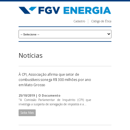
Pular
para
o
Cadastro
Código de Ética
conteúdo
F
principal
G
V
E
Notícias
n
e
À CPI, Associação afirma que setor de
r
combustíveis sonega R$ 300 milhões por ano
em Mato Grosso
g
i
25/10/2019 | O Documento
"A Comissão Parlamentar de Inquérito (CPI) que
a
investiga a suspeita de sonegação de impostos e a...
Saiba Mais