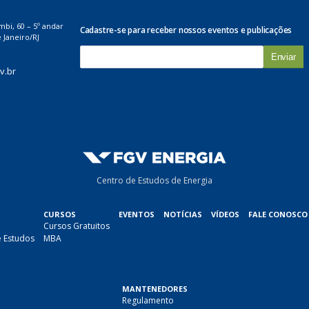
mbi, 60 – 5º andar
Cadastre-se para receber nossos eventos e publicações
 Janeiro/RJ
E
-
v.br
m
a
i
l
*
Centro de Estudos de Energia
CURSOS
EVENTOS
NOTÍCIAS
VÍDEOS
FALE CONOSCO
Cursos Gratuitos
e Estudos
MBA
MANTENEDORES
Regulamento