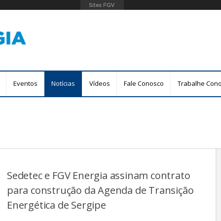
Pular
para
o
conteúdo
principal
Eventos
Notícias
Vídeos
Fale Conosco
Trabalhe Con
Sedetec e FGV Energia assinam contrato
para construção da Agenda de Transição
Energética de Sergipe