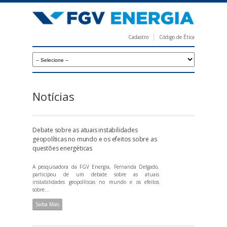
Pular
para
o
Cadastro
Código de Ética
conteúdo
F
principal
G
V
E
Notícias
n
e
Debate sobre as atuais instabilidades
r
geopolíticas no mundo e os efeitos sobre as
questões energéticas
g
i
A pesquisadora da FGV Energia, Fernanda Delgado,
participou de um debate sobre as atuais
a
instabilidades geopolíticas no mundo e os efeitos
sobre...
Saiba Mais