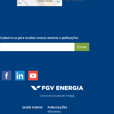
Cadastre-se para receber nossos eventos e publicações
E
-
m
a
i
l
*
Centro de Estudos de Energia
QUEM SOMOS
PUBLICAÇÕES
Informes