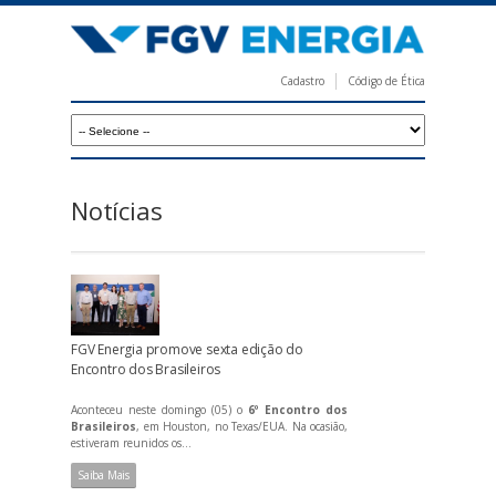
Pular
para
o
Cadastro
Código de Ética
conteúdo
F
principal
G
V
E
Notícias
n
e
r
g
FGV Energia promove sexta edição do
i
Encontro dos Brasileiros
a
Aconteceu neste domingo (05) o
6º Encontro dos
Brasileiros
, em Houston, no Texas/EUA. Na ocasião,
estiveram reunidos os...
Saiba Mais