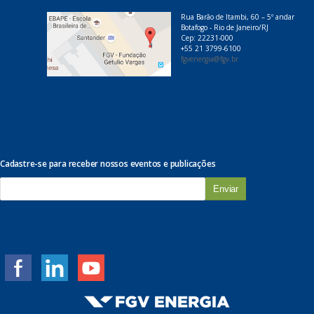
Rua Barão de Itambi, 60 – 5º andar
Botafogo - Rio de Janeiro/RJ
Cep: 22231-000
+55 21 3799-6100
fgvenergia@fgv.br
Cadastre-se para receber nossos eventos e publicações
E
-
m
a
i
l
*