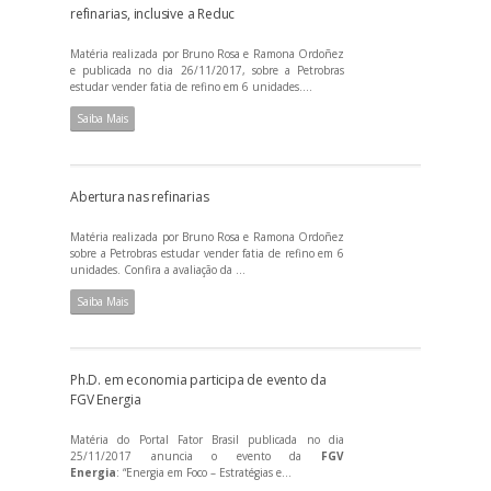
refinarias, inclusive a Reduc
Matéria realizada por Bruno Rosa e Ramona Ordoñez
e publicada no dia 26/11/2017, sobre a Petrobras
estudar vender fatia de refino em 6 unidades....
Saiba Mais
Abertura nas refinarias
Matéria realizada por Bruno Rosa e Ramona Ordoñez
sobre a Petrobras estudar vender fatia de refino em 6
unidades. Confira a avaliação da ...
Saiba Mais
Ph.D. em economia participa de evento da
FGV Energia
Matéria do Portal Fator Brasil publicada no dia
25/11/2017 anuncia o evento da
FGV
Energia
: “Energia em Foco – Estratégias e...