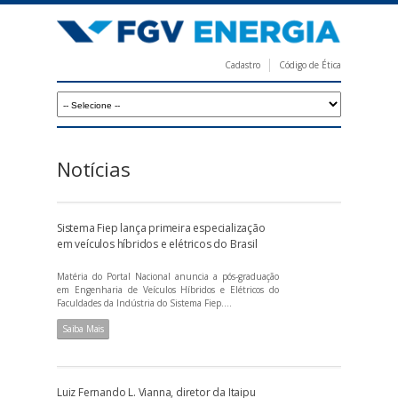
Pular
para
o
Cadastro
Código de Ética
conteúdo
F
principal
G
V
E
Notícias
n
e
Sistema Fiep lança primeira especialização
r
em veículos híbridos e elétricos do Brasil
g
Matéria do Portal Nacional anuncia a pós-graduação
i
em Engenharia de Veículos Híbridos e Elétricos do
Faculdades da Indústria do Sistema Fiep....
a
Saiba Mais
Luiz Fernando L. Vianna, diretor da Itaipu