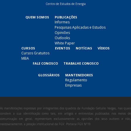
Centro de Estudos de Energia
QUEM SOMOS
PUBLICAÇÕES
Informes
Pesquisas Aplicadas e Estudos
Opiniões
Outlooks
White Paper
CURSOS
EVENTOS
NOTÍCIAS
VÍDEOS
Cursos Gratuitos
MBA
FALE CONOSCO
TRABALHE CONOSCO
GLOSSÁRIOS
MANTENEDORES
Regulamento
Empresas
As manifestações expressas por integrantes dos quadros da Fundação Getulio Vargas, nas quais
constem a sua identificação como tais, em artigos e entrevistas publicados nos meios de
comunicação em geral, representam exclusivamente as opiniões dos seus autores e não,
necessariamente, a posição institucional da FGV. Portaria FGV Nº19