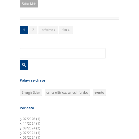
Saiba Mais
P
á
1
2
próximo ›
fim »
g
i
n
a
s
Palavras-chave
Energia Solar
carros elétricos; carros híbridos
evento
Por data
07/2026
(1)
11/2024
(1)
08/2024
(2)
07/2024
(1)
05/2024
(1)