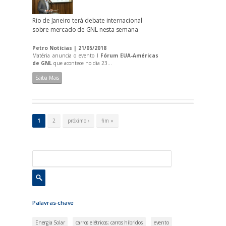
Rio de Janeiro terá debate internacional
sobre mercado de GNL nesta semana
Petro Notícias | 21/05/2018
Matéria anuncia o evento
I Fórum EUA-Américas
de GNL
que acontece no dia 23...
Saiba Mais
P
á
1
2
próximo ›
fim »
g
i
n
a
s
Palavras-chave
Energia Solar
carros elétricos; carros híbridos
evento