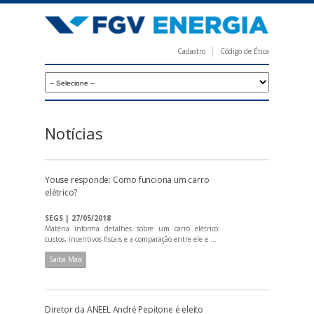
Pular
para
o
Cadastro
Código de Ética
conteúdo
F
principal
G
V
E
Notícias
n
e
Youse responde: Como funciona um carro
r
elétrico?
g
SEGS | 27/05/2018
i
Matéria informa detalhes sobre um carro elétrico:
custos, incentivos fiscais e a comparação entre ele e ...
a
Saiba Mais
Diretor da ANEEL André Pepitone é eleito