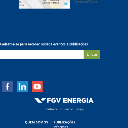
fgvenergia@fgv.br
Cadastre-se para receber nossos eventos e publicações
E
-
m
a
i
l
*
Centro de Estudos de Energia
QUEM SOMOS
PUBLICAÇÕES
Informes