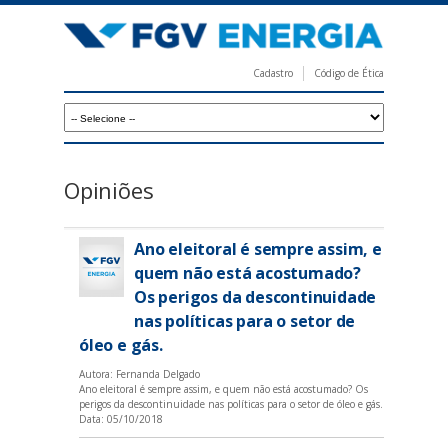
Pular
para
o
Cadastro
Código de Ética
conteúdo
F
principal
G
V
E
Opiniões
n
e
Ano eleitoral é sempre assim, e
r
quem não está acostumado?
Os perigos da descontinuidade
g
nas políticas para o setor de
i
óleo e gás.
a
Autora: Fernanda Delgado
Ano eleitoral é sempre assim, e quem não está acostumado? Os
perigos da descontinuidade nas políticas para o setor de óleo e gás.
Data:
05/10/2018