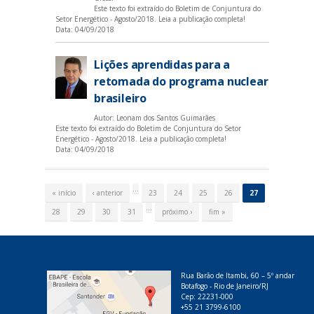
Este texto foi extraído do Boletim de Conjuntura do
Setor Energético - Agosto/2018.
Leia a publicação completa!
Data:
04/09/2018
Lições aprendidas para a
retomada do programa nuclear
brasileiro
Autor: Leonam dos Santos Guimarães
Este texto foi extraído do Boletim de Conjuntura do Setor
Energético - Agosto/2018.
Leia a publicação completa!
Data:
04/09/2018
P
á
…
« início
‹ anterior
23
24
25
26
27
g
i
…
28
29
30
31
próximo ›
fim »
n
a
s
Rua Barão de Itambi, 60 – 5º andar
Botafogo - Rio de Janeiro/RJ
Cep: 22231-000
+55 21 3799-6100