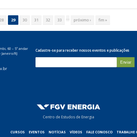
…
28
29
30
31
32
33
próximo ›
fim »
mbi, 60 – 5º andar
Cadastre-se para receber nossos eventos e publicações
 Janeiro/RJ
E
-
v.br
m
a
i
l
*
Centro de Estudos de Energia
CURSOS
EVENTOS
NOTÍCIAS
VÍDEOS
FALE CONOSCO
TRABALHE 