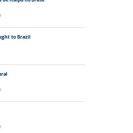
a
!
ught to Brazil
ural
!
!