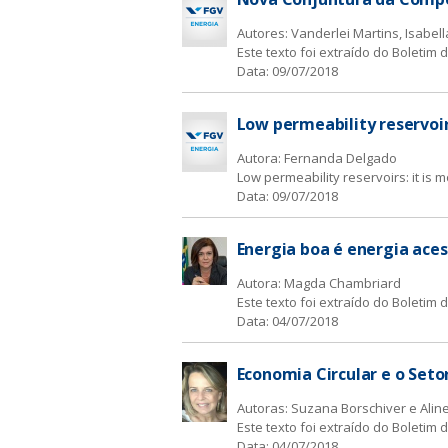
Autores: Vanderlei Martins, Isabell
a
Este texto foi extraído do Boletim
Data:
09/07/2018
Low permeability reservoirs
Autora: Fernanda Delgado
Low permeability reservoirs: it is 
Data:
09/07/2018
Energia boa é energia aces
Autora: Magda Chambriard
Este texto foi extraído do Boletim
Data:
04/07/2018
Economia Circular e o Seto
Autoras: Suzana Borschiver e Alin
Este texto foi extraído do Boletim
Data:
04/07/2018