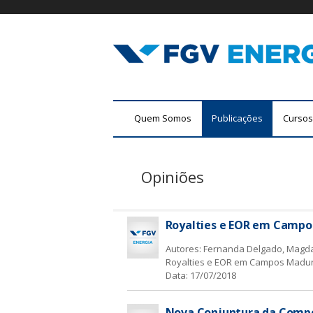
F
M
Quem Somos
Publicações
Cursos
G
e
n
V
u
Opiniões
E
p
r
n
i
Royalties e EOR em Campos
n
e
c
Autores: Fernanda Delgado, Magda
r
i
Royalties e EOR em Campos Maduro
Data:
17/07/2018
p
g
a
l
i
Nova Conjuntura da Compens