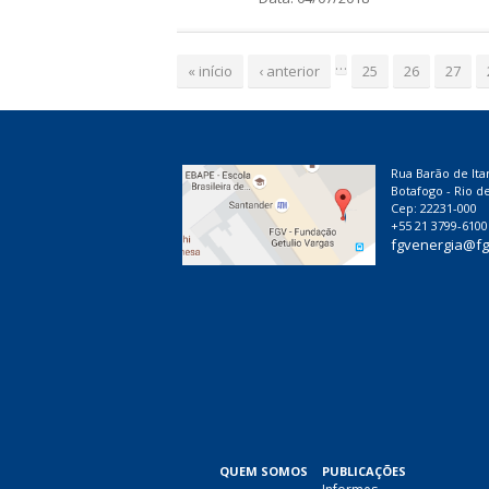
P
…
á
« início
‹ anterior
25
26
27
g
i
n
a
Rua Barão de Ita
Botafogo - Rio de
s
Cep: 22231-000
+55 21 3799-6100
fgvenergia@fg
QUEM SOMOS
PUBLICAÇÕES