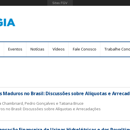
Pular
para
o
conteúdo
principal
Eventos
Notícias
Vídeos
Fale Conosco
Trabalhe Con
 Maduros no Brasil: Discussões sobre Alíquotas e Arreca
 Chambriard, Pedro Gonçalves e Tatiana Bruce
s no Brasil: Discussões sobre Alíquotas e Arrecadações
ação Financeira de Usinas Hidrelétricas e dos Royalties 