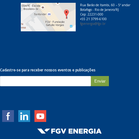
Rua Barão de Itambi, 60 – 5º andar
Botafogo - Rio de Janeiro/RJ
Cep: 22231-000
+55 21 3799-6100
fgvenergia@fgv.br
Cadastre-se para receber nossos eventos e publicações
E
-
m
a
i
l
*