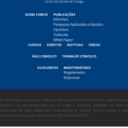
Centro de Estudos de Energia
QUEM SOMOS
PUBLICAÇÕES
Informes
Pesquisas Aplicadas e Estudos
Opiniões
Outlooks
White Paper
CURSOS
EVENTOS
NOTÍCIAS
VÍDEOS
FALE CONOSCO
TRABALHE CONOSCO
GLOSSÁRIOS
MANTENEDORES
Regulamento
Empresas
As manifestações expressas por integrantes dos quadros da Fundação Getulio Vargas, nas quais
constem a sua identificação como tais, em artigos e entrevistas publicados nos meios de
comunicação em geral, representam exclusivamente as opiniões dos seus autores e não,
necessariamente, a posição institucional da FGV. Portaria FGV Nº19