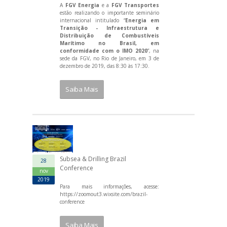
A
FGV Energia
e a
FGV Transportes
estão realizando o importante seminário
internacional intitulado “
Energia em
Transição - Infraestrutura e
Distribuição de Combustíveis
Marítimo no Brasil, em
conformidade com o IMO 2020
”, na
sede da FGV, no Rio de Janeiro, em 3 de
dezembro de 2019, das 8:30 às 17:30.
Saiba Mais
Subsea & Drilling Brazil
28
Conference
nov
2019
Para mais informações, acesse:
https://zoomout3.wixsite.com/brazil-
conference
Saiba Mais