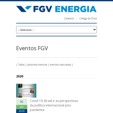
Pular
para
o
Cadastro
Código de Ética
conteúdo
F
principal
G
V
E
Eventos FGV
n
e
|
Todos
|
próximos eventos
|
eventos realizados
|
r
g
2020
i
a
Covid-19, Brasil e as perspectivas
06
da política internacional pós-
abr
pandemia
2020