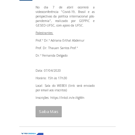
No dia 7 de abril ocorrerá a
videoconferência "Covid-19, Brasil e as
perspectivas da política internacional pós-
pandemia", realizado por GEPPIC e
GESED-UFSC, com apoio da UFSC.
Palestrantes:
Prof.ª Dr.ª Adriana Erthal Abdenur
Prof. Dr. Thauan Santos Prof.ª
Dr.ª Fernanda Delgado
Data: 07/04/2020
Horário: 15h às 17h30
Local: Sala do WEBEX (link será enviado
por email aos inscritos)
Inscrições:
https://lnkd.in/e-iVgWn
Saiba Mais