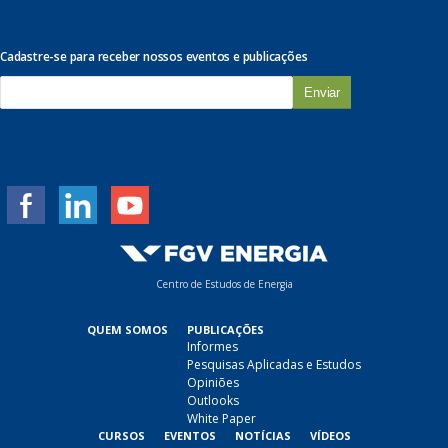
Cadastre-se para receber nossos eventos e publicações
E
-
m
a
i
l
*
Centro de Estudos de Energia
QUEM SOMOS
PUBLICAÇÕES
Informes
Pesquisas Aplicadas e Estudos
Opiniões
Outlooks
White Paper
CURSOS
EVENTOS
NOTÍCIAS
VÍDEOS