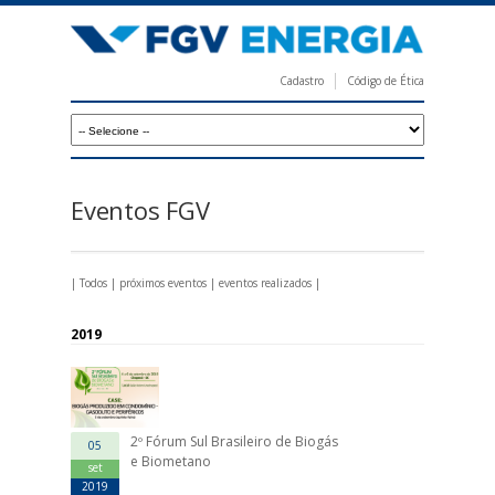
Pular
para
o
Cadastro
Código de Ética
conteúdo
F
principal
G
V
E
Eventos FGV
n
e
|
Todos
|
próximos eventos
|
eventos realizados
|
r
g
2019
i
a
2º Fórum Sul Brasileiro de Biogás
05
e Biometano
set
2019