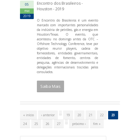
Encontro dos Brasileiros -
05
Houston - 2019
mai
2019
O Encontro do Brasileiros é um evento
marcado com importantes personalidades
da indústria de petróleo, gás e energia em
Houston/Texas. O evento, que
aconteceu no domingo antes da OTC –
Offshore Technology Conference, teve por
objetivo reunir players, cadeia de
fornecedores, entidades governamentais,
entidades de fomento, centros de
pesquisa, agências de desenvolvimento e
delegações internacionais trazidas pelos
consulados.
Saiba Mais
P
á
…
« início
‹ anterior
19
20
21
22
23
g
i
…
24
25
26
27
próximo ›
fim »
n
a
s