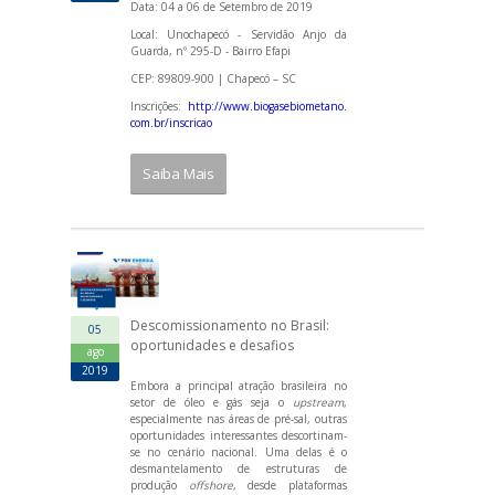
Data: 04 a 06 de Setembro de 2019
Local: Unochapecó - Servidão Anjo da
Guarda, nº 295-D - Bairro Efapi
CEP: 89809-900 | Chapecó – SC
Inscrições:
http://www.biogasebiometano.
com.br/inscricao
Saiba Mais
Descomissionamento no Brasil:
05
oportunidades e desafios
ago
2019
Embora a principal atração brasileira no
setor de óleo e gás seja o
upstream
,
especialmente nas áreas de pré-sal, outras
oportunidades interessantes descortinam-
se no cenário nacional. Uma delas é o
desmantelamento de estruturas de
produção
offshore
, desde plataformas