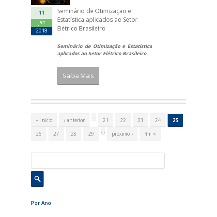
Seminário de Otimização e
11
Estatística aplicados ao Setor
jan
Elétrico Brasileiro
2018
Seminário de Otimização e Estatística
aplicados ao Setor Elétrico Brasileiro.
Saiba Mais
P
á
…
« início
‹ anterior
21
22
23
24
25
g
i
…
26
27
28
29
próximo ›
fim »
n
a
s
Por Ano