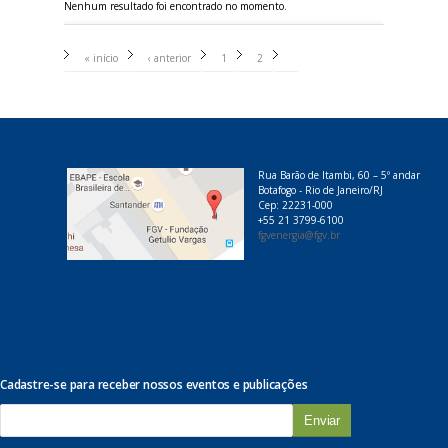
Nenhum resultado foi encontrado no momento.
P
á
« início
‹ anterior
1
2
3
g
i
n
a
s
Rua Barão de Itambi, 60 – 5º andar
Botafogo - Rio de Janeiro/RJ
Cep: 22231-000
+55 21 3799-6100
fgvenergia@fgv.br
Cadastre-se para receber nossos eventos e publicações
E
-
m