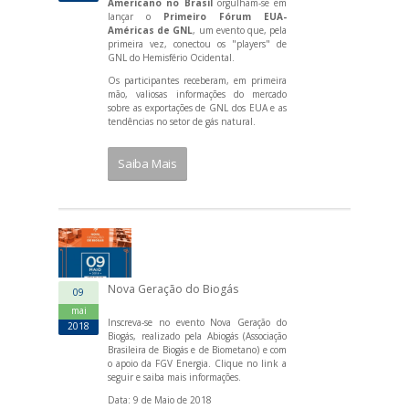
Americano no Brasil
orgulham-se em
lançar o
Primeiro Fórum EUA-
Américas de GNL
, um evento que, pela
primeira vez, conectou os "players" de
GNL do Hemisfério Ocidental.
Os participantes receberam, em primeira
mão, valiosas informações do mercado
sobre as exportações de GNL dos EUA e as
tendências no setor de gás natural.
Saiba Mais
Nova Geração do Biogás
09
mai
Inscreva-se no evento Nova Geração do
2018
Biogás, realizado pela Abiogás (Associação
Brasileira de Biogás e de Biometano) e com
o apoio da FGV Energia. Clique no link a
seguir e saiba mais informações.
Data: 9 de Maio de 2018