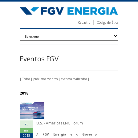
Pular
para
o
Cadastro
Código de Ética
conteúdo
F
principal
G
V
E
Eventos FGV
n
e
|
Todos
|
próximos eventos
|
eventos realizados
|
r
g
2018
i
a
U.S. - Americas LNG Forum
23
mai
A
FGV Energia
e o
Governo
2018