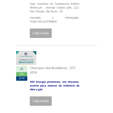
Local: Auditório do Comdomínio Edifício
Millenium - Avenida Chedid Jafet, 222,
Vila Olímpia, São Paulo - SP.
Inscrições e informações:
https://bit.ly/2HWdbkl
Saiba Mais
Churrasco dos Brasileiros - OTC
29
2018
abr
2018
FGV Energia promoveu, em Houston,
evento para setores da indústria de
óleo e gás
Saiba Mais