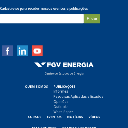
Cadastre-se para receber nossos eventos e publicações
E
-
m
a
i
l
*
Centro de Estudos de Energia
QUEM SOMOS
PUBLICAÇÕES
Informes
Pesquisas Aplicadas e Estudos
Opiniões
Outlooks
White Paper
CURSOS
EVENTOS
NOTÍCIAS
VÍDEOS