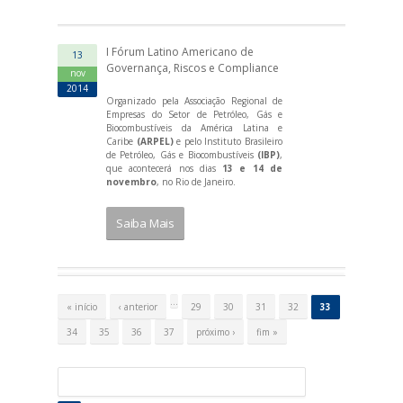
I Fórum Latino Americano de
13
Governança, Riscos e Compliance
nov
2014
Organizado pela Associação Regional de
Empresas do Setor de Petróleo, Gás e
Biocombustíveis da América Latina e
Caribe
(ARPEL)
e pelo Instituto Brasileiro
de Petróleo, Gás e Biocombustíveis
(IBP)
,
que acontecerá nos dias
13 e 14 de
novembro
, no Rio de Janeiro.
Saiba Mais
P
á
…
« início
‹ anterior
29
30
31
32
33
g
i
34
35
36
37
próximo ›
fim »
n
a
s