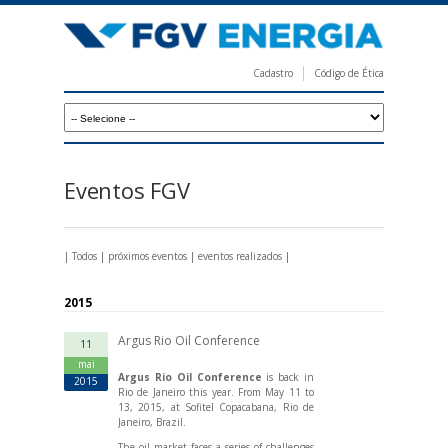
Pular
para
o
Cadastro
Código de Ética
conteúdo
F
principal
G
V
E
Eventos FGV
n
e
|
Todos
|
próximos eventos
|
eventos realizados
|
r
g
2015
i
Argus Rio Oil Conference
11
a
mai
Argus Rio Oil Conference
is back in
2015
Rio de Janeiro this year. From May 11 to
13, 2015, at Sofitel Copacabana, Rio de
Janeiro, Brazil.
The oil market faces a series of challenges