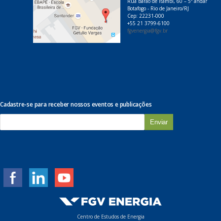
Rua Barão de Itambi, 60 – 5º andar
Botafogo - Rio de Janeiro/RJ
Cep: 22231-000
+55 21 3799-6100
fgvenergia@fgv.br
Cadastre-se para receber nossos eventos e publicações
E
-
m
a
i
l
*
Centro de Estudos de Energia