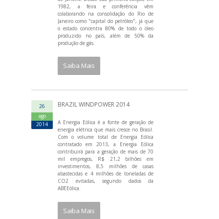
1982, a feira e conferência vêm
colaborando na consolidação do Rio de
Janeiro como "capital do petróleo", já que
o estado concentra 80% de todo o óleo
produzido no país, além de 50% da
produção de gás.
Saiba Mais
BRAZIL WINDPOWER 2014
26
ago
A Energia Eólica é a fonte de geração de
2014
energia elétrica que mais cresce no Brasil.
Com o volume total de Energia Eólica
contratado em 2013, a Energia Eólica
contribuirá para a geração de mais de 70
mil empregos, R$ 21,2 bilhões em
investimentos, 8,5 milhões de casas
abastecidas e 4 milhões de toneladas de
CO2 evitadas, segundo dados da
ABEEólica.
Saiba Mais