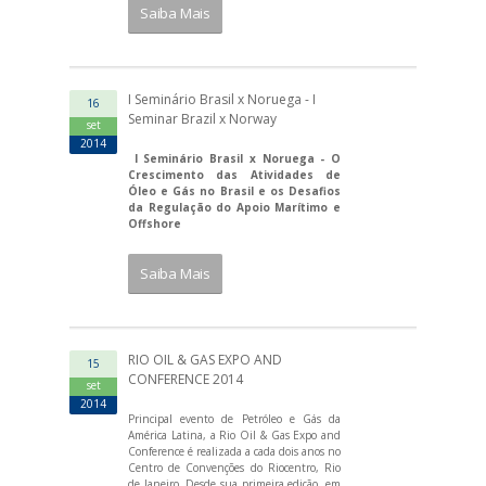
Saiba Mais
I Seminário Brasil x Noruega - I
16
Seminar Brazil x Norway
set
2014
I Seminário Brasil x Noruega - O
Crescimento das Atividades de
Óleo e Gás no Brasil e os Desafios
da Regulação do Apoio Marítimo e
Offshore
Saiba Mais
RIO OIL & GAS EXPO AND
15
CONFERENCE 2014
set
2014
Principal evento de Petróleo e Gás da
América Latina, a Rio Oil & Gas Expo and
Conference é realizada a cada dois anos no
Centro de Convenções do Riocentro, Rio
de Janeiro. Desde sua primeira edição, em