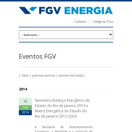
Pular
para
o
Cadastro
Código de Ética
conteúdo
F
principal
G
V
E
Eventos FGV
n
e
|
Todos
|
próximos eventos
|
eventos realizados
|
r
g
2014
i
Seminário Balanço Energético do
10
a
Estado do Rio de Janeiro 2013 e
nov
Matriz Energética do Estado do
2014
Rio de Janeiro 2012-2024
A Secretaria de Desenvolvimento
Econômico, a Petrobras e o Instituto de