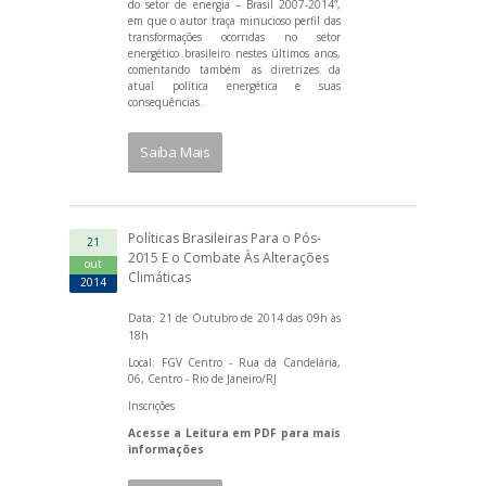
do setor de energia – Brasil 2007-2014”,
em que o autor traça minucioso perfil das
transformações ocorridas no setor
energético brasileiro nestes últimos anos,
comentando também as diretrizes da
atual política energética e suas
consequências.
Saiba Mais
Políticas Brasileiras Para o Pós-
21
2015 E o Combate Às Alterações
out
Climáticas
2014
Data: 21 de Outubro de 2014 das 09h às
18h
Local: FGV Centro - Rua da Candelária,
06, Centro - Rio de Janeiro/RJ
Inscrições
Acesse a Leitura em PDF para mais
informações