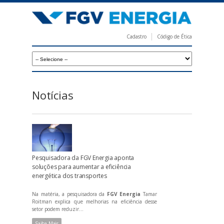
Pular
para
o
Cadastro
Código de Ética
conteúdo
F
principal
G
V
E
Notícias
n
e
r
g
Pesquisadora da FGV Energia aponta
i
soluções para aumentar a eficiência
energética dos transportes
a
Na matéria, a pesquisadora da
FGV Energia
Tamar
Roitman explica que melhorias na eficiência desse
setor podem reduzir...
Saiba Mais