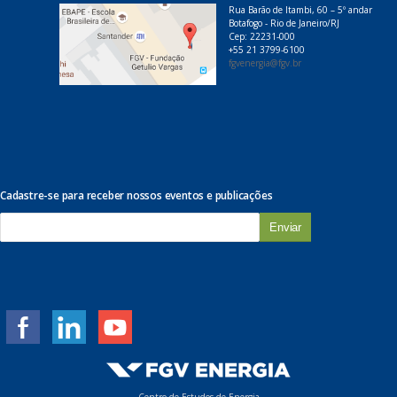
Rua Barão de Itambi, 60 – 5º andar
Botafogo - Rio de Janeiro/RJ
Cep: 22231-000
+55 21 3799-6100
fgvenergia@fgv.br
Cadastre-se para receber nossos eventos e publicações
E
-
m
a
i
l
*