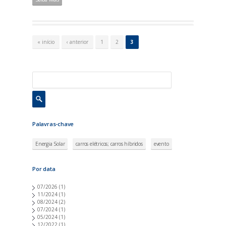
P
á
« início
‹ anterior
1
2
3
g
i
n
a
s
Palavras-chave
Energia Solar
carros elétricos; carros híbridos
evento
Por data
07/2026
(1)
11/2024
(1)
08/2024
(2)
07/2024
(1)
05/2024
(1)
12/2022
(1)