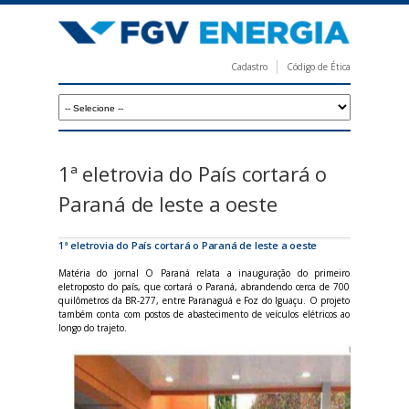
Pular
para
o
Cadastro
Código de Ética
conteúdo
F
principal
G
V
E
1ª eletrovia do País cortará o
n
Paraná de leste a oeste
e
r
1ª eletrovia do País cortará o Paraná de leste a oeste
g
Matéria do jornal O Paraná relata a inauguração do primeiro
eletroposto do país, que cortará o Paraná, abrandendo cerca de 700
i
quilômetros da BR-277, entre Paranaguá e Foz do Iguaçu. O projeto
também conta com postos de abastecimento de veículos elétricos ao
a
longo do trajeto.