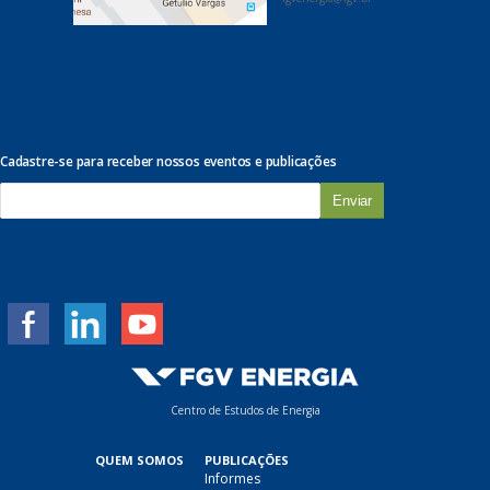
Cadastre-se para receber nossos eventos e publicações
E
-
m
a
i
l
*
Centro de Estudos de Energia
QUEM SOMOS
PUBLICAÇÕES
Informes