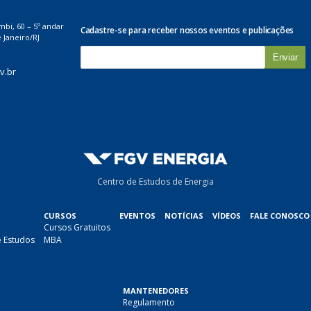
mbi, 60 – 5º andar
Cadastre-se para receber nossos eventos e publicações
 Janeiro/RJ
E
-
v.br
m
a
i
l
*
Centro de Estudos de Energia
CURSOS
EVENTOS
NOTÍCIAS
VÍDEOS
FALE CONOSCO
Cursos Gratuitos
e Estudos
MBA
MANTENEDORES
Regulamento