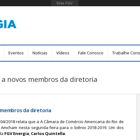
Pular
para
o
conteúdo
principal
Eventos
Notícias
Vídeos
Fale Conosco
Trabalhe Con
a novos membros da diretoria
membros da diretoria
/04/2018 relata que a A Câmara de Comércio Americana do Rio de
a Amcham nesta segunda-feira para o biênio 2018-2019. Um dos
 da
FGV Energia
,
Carlos Quintella
.