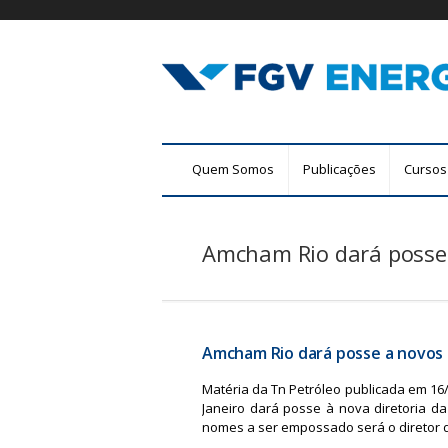
F
M
Quem Somos
Publicações
Cursos
G
e
n
V
u
Amcham Rio dará posse 
E
p
r
n
i
n
e
c
Amcham Rio dará posse a novos 
r
i
Matéria da Tn Petróleo publicada em 16
p
g
Janeiro dará posse à nova diretoria d
a
nomes a ser empossado será o diretor
l
i