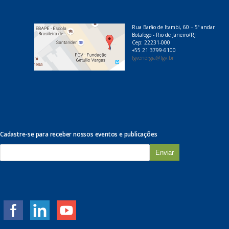
Rua Barão de Itambi, 60 – 5º andar
Botafogo - Rio de Janeiro/RJ
Cep: 22231-000
+55 21 3799-6100
fgvenergia@fgv.br
Cadastre-se para receber nossos eventos e publicações
E
-
m
a
i
l
*