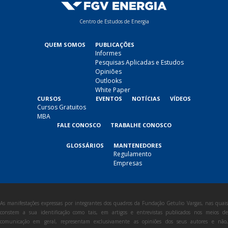
Centro de Estudos de Energia
QUEM SOMOS
PUBLICAÇÕES
Informes
Pesquisas Aplicadas e Estudos
Opiniões
Outlooks
White Paper
CURSOS
EVENTOS
NOTÍCIAS
VÍDEOS
Cursos Gratuitos
MBA
FALE CONOSCO
TRABALHE CONOSCO
GLOSSÁRIOS
MANTENEDORES
Regulamento
Empresas
As manifestações expressas por integrantes dos quadros da Fundação Getulio Vargas, nas quais
constem a sua identificação como tais, em artigos e entrevistas publicados nos meios de
comunicação em geral, representam exclusivamente as opiniões dos seus autores e não,