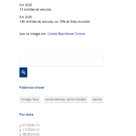
Em 2020
13 milhões de veículos
Em 2030
140 milhões de veículos, ou 10% da frota mundial
Leia na íntegra em:
Correio Braziliense Online
Palavras-chave
Energia Solar
carros elétricos; carros híbridos
evento
Por data
07/2026
(1)
11/2024
(1)
08/2024
(2)