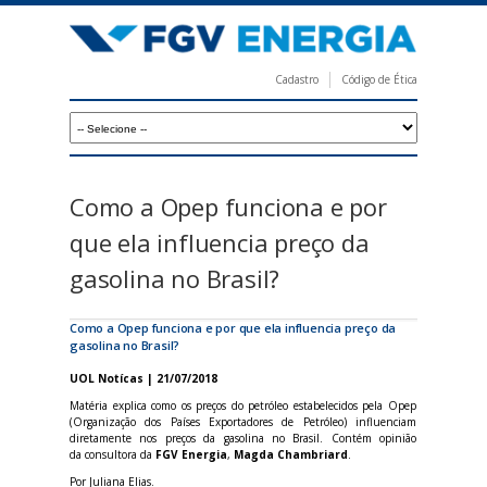
Pular
para
o
Cadastro
Código de Ética
conteúdo
F
principal
G
V
E
Como a Opep funciona e por
n
que ela influencia preço da
e
gasolina no Brasil?
r
g
Como a Opep funciona e por que ela influencia preço da
gasolina no Brasil?
i
UOL Notícas | 21/07/2018
a
Matéria explica como os preços do petróleo estabelecidos pela Opep
(Organização dos Países Exportadores de Petróleo) influenciam
diretamente nos preços da gasolina no Brasil. Contém opinião
da consultora da
FGV Energia
,
Magda Chambriard
.
Por Juliana Elias.