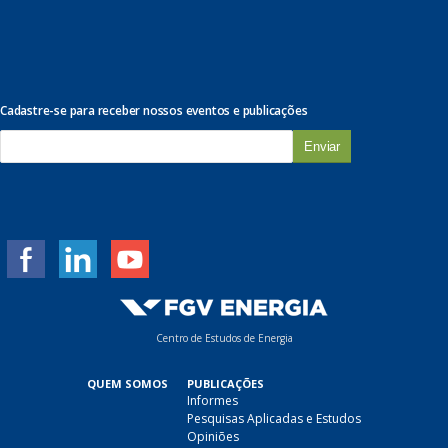
Cadastre-se para receber nossos eventos e publicações
E
-
m
a
i
l
*
Centro de Estudos de Energia
QUEM SOMOS
PUBLICAÇÕES
Informes
Pesquisas Aplicadas e Estudos
Opiniões