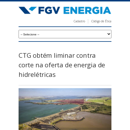
Pular
para
o
Cadastro
Código de Ética
conteúdo
F
principal
G
V
E
CTG obtém liminar contra
n
corte na oferta de energia de
e
hidrelétricas
r
g
i
a