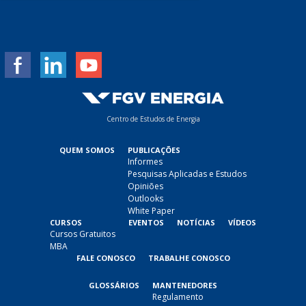
m
a
i
l
*
Centro de Estudos de Energia
QUEM SOMOS
PUBLICAÇÕES
Informes
Pesquisas Aplicadas e Estudos
Opiniões
Outlooks
White Paper
CURSOS
EVENTOS
NOTÍCIAS
VÍDEOS
Cursos Gratuitos
MBA
FALE CONOSCO
TRABALHE CONOSCO
GLOSSÁRIOS
MANTENEDORES
Regulamento