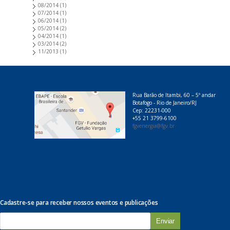
08/2014
(1)
07/2014
(1)
06/2014
(1)
05/2014
(2)
04/2014
(1)
03/2014
(2)
11/2013
(1)
Rua Barão de Itambi, 60 – 5º andar
Botafogo - Rio de Janeiro/RJ
Cep: 22231-000
+55 21 3799-6100
fgvenergia@fgv.br
Cadastre-se para receber nossos eventos e publicações
E
-