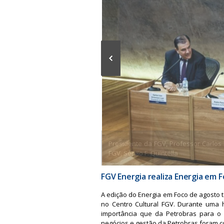
a
Presidente da FGV, Professor Carlos 
FGV, Sérgio F. Quintella
FGV Energia realiza Energia em 
A edição do Energia em Foco de agosto 
no Centro Cultural FGV. Durante uma
importância que da Petrobras para o 
negócios e gestão da Petrobras foram 