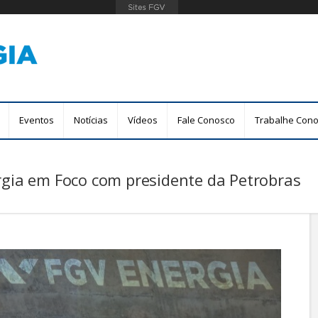
Pular
para
o
conteúdo
principal
Eventos
Notícias
Vídeos
Fale Conosco
Trabalhe Con
rgia em Foco com presidente da Petrobras