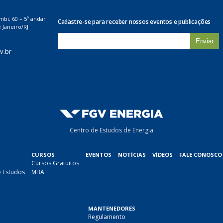
mbi, 60 – 5º andar
Cadastre-se para receber nossos eventos e publicações
 Janeiro/RJ
E
-
v.br
m
a
i
l
*
Centro de Estudos de Energia
CURSOS
EVENTOS
NOTÍCIAS
VÍDEOS
FALE CONOSCO
Cursos Gratuitos
e Estudos
MBA
MANTENEDORES
Regulamento