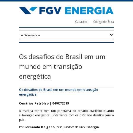
Pular
para
o
Cadastro
Código de Ética
conteúdo
F
principal
G
V
E
Os desafios do Brasil em um
n
mundo em transição
e
energética
r
g
Os desafios do Brasil em um mundo em transição
energética
i
Cenários Petróleo | 04/07/2019
a
A matéria conta com um panorama do cenário brasileiro quanto
à transição energética juntamente com os próximos desafios para o
país.
Por
Fernanda Delgado
, pesquisadora da
FGV Energia
.