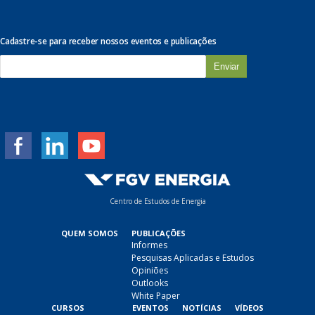
Cadastre-se para receber nossos eventos e publicações
E
-
m
a
i
l
*
Centro de Estudos de Energia
QUEM SOMOS
PUBLICAÇÕES
Informes
Pesquisas Aplicadas e Estudos
Opiniões
Outlooks
White Paper
CURSOS
EVENTOS
NOTÍCIAS
VÍDEOS