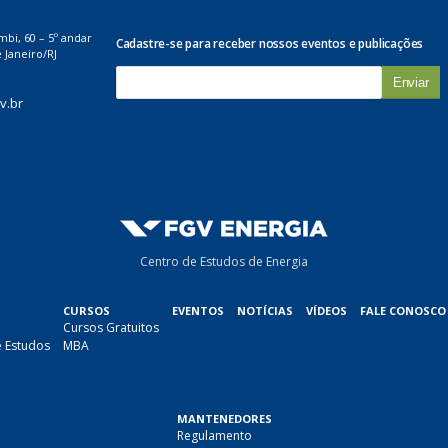
mbi, 60 – 5º andar
Cadastre-se para receber nossos eventos e publicações
 Janeiro/RJ
E
-
v.br
m
a
i
l
*
Centro de Estudos de Energia
CURSOS
EVENTOS
NOTÍCIAS
VÍDEOS
FALE CONOSCO
Cursos Gratuitos
e Estudos
MBA
MANTENEDORES
Regulamento