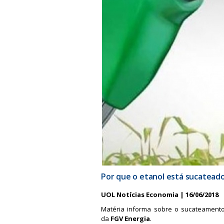
a
Por que o etanol está sucateado
UOL Notícias Economia | 16/06/2018
Matéria informa sobre o sucateamento
da
FGV Energia
.