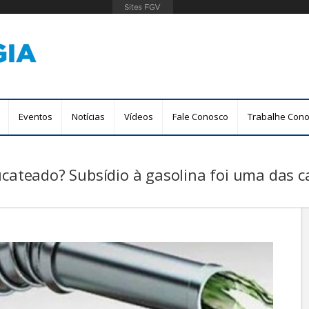
Pular
para
o
conteúdo
principal
Eventos
Notícias
Vídeos
Fale Conosco
Trabalhe Con
ucateado? Subsídio à gasolina foi uma das 