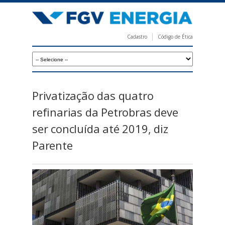
Pular
para
o
Cadastro
Código de Ética
conteúdo
F
principal
G
V
E
Privatização das quatro
n
refinarias da Petrobras deve
e
ser concluída até 2019, diz
r
Parente
g
i
a