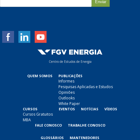
-
m
a
i
l
*
Centro de Estudos de Energia
QUEM SOMOS
PUBLICAÇÕES
Informes
Pesquisas Aplicadas e Estudos
Opiniões
Outlooks
White Paper
CURSOS
EVENTOS
NOTÍCIAS
VÍDEOS
Cursos Gratuitos
MBA
FALE CONOSCO
TRABALHE CONOSCO
GLOSSÁRIOS
MANTENEDORES